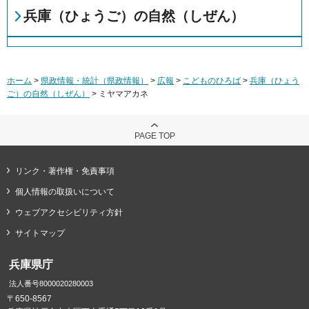
兵庫（ひょうご）の自然（しぜん）
ホーム
>
県政情報・統計（県政情報）
>
広報
>
こどものひろば
>
兵庫（ひょう
ご）の自然（しぜん）
> ミヤマアカネ
PAGE TOP
リンク・著作権・免責事項
個人情報の取扱いについて
ウェブアクセシビリティ方針
サイトマップ
兵庫県庁
法人番号8000020280003
〒650-8567