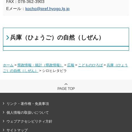
FAX：078-362-3903
Eメール：
kocho@pref.hyogo.lg.jp
兵庫（ひょうご）の自然（しぜん）
ホーム
>
県政情報・統計（県政情報）
>
広報
>
こどものひろば
>
兵庫（ひょう
ご）の自然（しぜん）
> シロヒレタビラ
PAGE TOP
リンク・著作権・免責事項
個人情報の取扱いについて
ウェブアクセシビリティ方針
サイトマップ