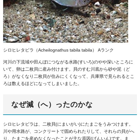
シロヒレタビラ（Acheilognathus tabila tabila） Aランク
河川の下流域や田んぼにつながる水路(すいろ)のやや深いところに
いて、卵は二枚貝に産み付けます。貝のすむ川底から砂や泥（ど
ろ）がなくなり二枚貝が住みにくくなって、兵庫県で見られるとこ
ろは数えるほどになってしまいました。
なぜ減（へ）ったのかな
シロヒレタビラは、二枚貝(にまいがい)にたまごをうみつけます。
川や用水路が、コンクリートで固められたりして、それらの貝がへ
り、たまごを産めなくなったことが主な原因(げんいん)です。ま