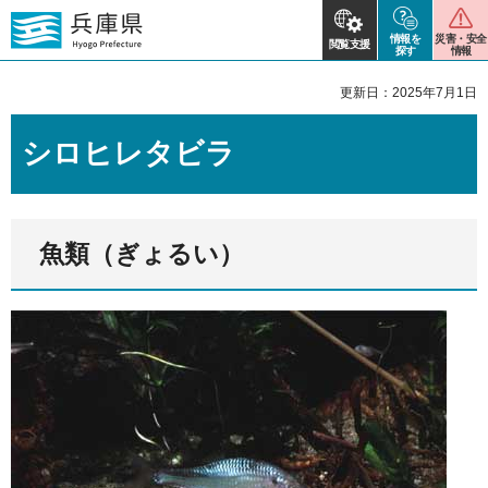
情報を
災害・安全
閲覧支援
探す
情報
更新日：2025年7月1日
シロヒレタビラ
魚類（ぎょるい）