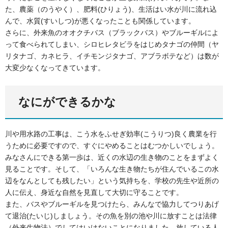
た、農薬（のうやく）、肥料(ひりょう)、生活はい水が川に流れ込
んで、水質(すいしつ)が悪くなったことも関係しています。
さらに、外来魚のオオクチバス（ブラックバス）やブルーギルによ
って食べられてしまい、シロヒレタビラをはじめタナゴの仲間（ヤ
リタナゴ、カネヒラ、イチモンジタナゴ、アブラボテなど）は数が
大変少なくなってきています。
なにができるかな
川や用水路の工事は、こう水をふせぎ効率(こうりつ)良く農業を行
うために必要ですので、すぐにやめることはむつかしいでしょう。
みなさんにできる第一歩は、近くの水辺の生き物のことをまずよく
見ることです。そして、「いろんな生き物たちが住んでいるこの水
辺をなんとしても残したい」という気持ちを、学校の先生や近所の
人に伝え、身近な自然を見直して大切に守ることです。
また、バスやブルーギルを見つけたら、みんなで協力してつりあげ
て退治(たいじ)しましょう。その魚を別の池や川に放すことは法律
（外来生物法）でしてはいけないことになりました。放している人