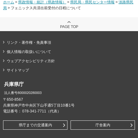
ホーム
>
県政情報・統計（県政情報）
>
県民局・県民センター情報
>
淡路県民
局
> フェニックス共済出前受付の日程について
PAGE TOP
リンク・著作権・免責事項
個人情報の取扱いについて
ウェブアクセシビリティ方針
サイトマップ
兵庫県庁
法人番号8000020280003
〒650-8567
兵庫県神戸市中央区下山手通5丁目10番1号
電話番号：
078-341-7711（代表）
県庁までの交通案内
庁舎案内