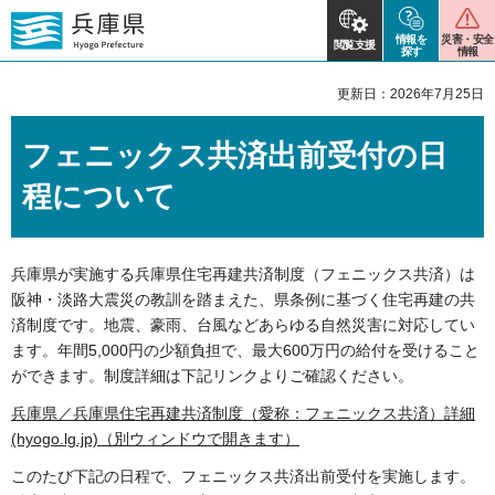
情報を
災害・安全
閲覧支援
探す
情報
更新日：2026年7月25日
フェニックス共済出前受付の日
程について
兵庫県が実施する兵庫県住宅再建共済制度（フェニックス共済）は
阪神・淡路大震災の教訓を踏まえた、県条例に基づく住宅再建の共
済制度です。地震、豪雨、台風などあらゆる自然災害に対応してい
ます。年間5,000円の少額負担で、最大600万円の給付を受けること
ができます。制度詳細は下記リンクよりご確認ください。
兵庫県／兵庫県住宅再建共済制度（愛称：フェニックス共済）詳細
(hyogo.lg.jp)（別ウィンドウで開きます）
このたび下記の日程で、フェニックス共済出前受付を実施します。