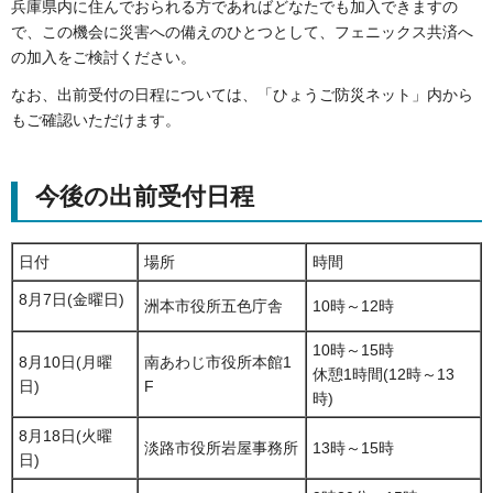
兵庫県内に住んでおられる方であればどなたでも加入できますの
で、この機会に災害への備えのひとつとして、フェニックス共済へ
の加入をご検討ください。
なお、出前受付の日程については、「ひょうご防災ネット」内から
もご確認いただけます。
今後の出前受付日程
日付
場所
時間
8月7日(金曜日)
洲本市役所五色庁舎
10時～12時
10時～15時
8月10日(月曜
南あわじ市役所本館1
休憩1時間(12時～13
日)
F
時)
8月18日(火曜
淡路市役所岩屋事務所
13時～15時
日)