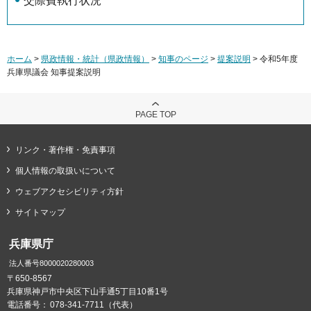
交際費執行状況
ホーム
>
県政情報・統計（県政情報）
>
知事のページ
>
提案説明
> 令和5年度
兵庫県議会 知事提案説明
PAGE TOP
リンク・著作権・免責事項
個人情報の取扱いについて
ウェブアクセシビリティ方針
サイトマップ
兵庫県庁
法人番号8000020280003
〒650-8567
兵庫県神戸市中央区下山手通5丁目10番1号
電話番号：
078-341-7711（代表）