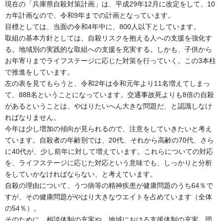
現在の「兵庫県自殺対策計画」は、平成29年12月に改定をして、10
カ年計画なので、令和9年までの計画となっています。
目標としては、当面の令和4年中に、800人以下としています。
取組の基本方針としては、自殺リスクを抱える人への支援を強化す
る。地域別の実践的な取組への支援を充実する。しかも、子供から
お年寄りまでライフステージに応じた対策を行っていく。この3本柱
で推進をしています。
左の表を見てもらうと、令和2年は令和元年より11名増えてしまっ
て、888名ということになっています。交通事故死よりも8倍の自殺
があるということは、やはりたいへん大きな問題だ、と認識しなけ
ればなりません。
今年は少し増加の傾向が見られるので、注意をしていきたいと考え
ています。自殺者の年齢別では、20代、それから高齢の70代、さら
に40代が、少し前年に対して増えています。これらについての対応
を、ライフステージに応じた対応という意味でも、しっかりと分析
をしていかなければならない、と考えています。
自殺の理由について、うつ病等の精神疾患が健康問題のうち64％で
すが、その健康問題がやはり大きなウエイトを占めています（全体
の54％）。
そのために、相談体制の充実や、地域における支援体制の充実、団