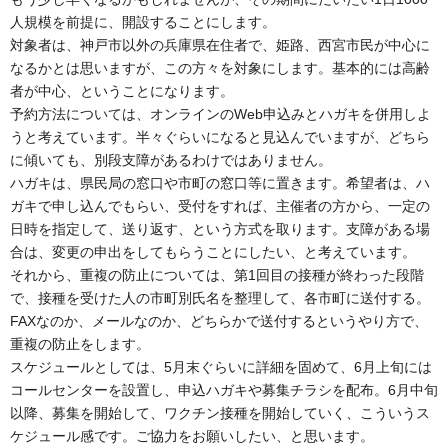
人規模を前提に、開設することにします。
対象者は、神戸市以外の兵庫県在住者で、姫路、西宮市民が中心に
なるかとは思いますが、この方々を対象にします。基本的には高齢
者が中心、ということになります。
予約方法については、オンラインのWeb申込みとハガキを併用しよ
うと考えています。半々ぐらいになると見込んでいますが、どちら
に傾いても、別段支障があるわけではありません。
ハガキは、県民局の窓口や市町の窓口等に置きます。希望者は、ハ
ガキで申し込んでもらい、受付をすれば、主催者の方から、一定の
日時を指定して、送り返す、という方式を取ります。支障がある場
合は、変更の申出をしてもらうことにしたい、と考えています。
それから、重複の防止については、第1回目の接種が終わった段階
で、接種を受けた人の市町別氏名を整理して、各市町に送付する。
FAXなのか、メールなのか、どちらかで送付するというやり方で、
重複の防止をします。
スケジュールとしては、5月末ぐらいに詳細を固めて、6月上旬には
コールセンターを設置し、申込ハガキや募集チラシを配布。6月中旬
以降、募集を開始して、ワクチン接種を開始していく、こういうス
ケジュール感です。ご協力をお願いしたい、と思います。