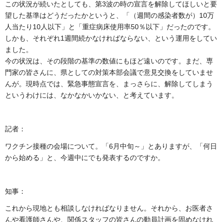
この状況が続いたとしても、第3波の時の宣言を解除してほしいと要
望した基準はどうだったかというと、「（週間の感染者数が）10万
人当たり10人以下」と「重症病床使用率50％以下」だったのです。
しかも、それぞれ1週間続かなければならない、という運用をしてい
ました。
今の状況は、その段階の基準の数値にもほど遠いのです。まだ、専
門家の皆さんに、県としての対策本部会議で意見交換をしていませ
んが。現時点では、緊急事態宣言を、まっさらに、解除してしまう
というわけには、なかなかいかない、と考えています。
記者：
ワクチン接種の会場について。「6月中旬～」とありますが、「何日
から始める」と、今週中にでも発表するのですか。
知事：
これから現地とも相談しなければなりません。それから、お医者さ
んや看護師さんや、関係スタッフの皆さんの動員計画を固めなけれ