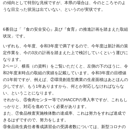
の傾向として特別な兆候ですが、本県の場合は、今のところそのよ
うな目立った状況は出ていない、というのが実状です。
6番目は「『食の安全安心』及び『食育』の推進計画を踏まえた取組
状況」です。
いずれも、今年度、令和3年度で満了するので、今年度は新計画の策
定作業を、今の3次の計画を踏まえた上で検討していくという運びに
なります。
2ページ、横長（の資料）をご覧いただくと、左側の下のほうに、令
和2年度末時点の取組の実績を記載しています。令和3年度の目標値
の1年前ですが、例えば、②環境創造型農業の生産面積はあとほんの
少しですが、もう1年ありますから、何とか対応しなければならな
い、ということになります。
それから、⑤食肉センター等でのHACCPの導入率ですが、これもし
っかりと、対応を進めていく必要があります。
また、⑦食品検査実施検体数の達成率、これは努力をすれば達成で
きるはずですので、努力をします。
⑨食品衛生責任者養成講習会の受講者数については、新型コロナの