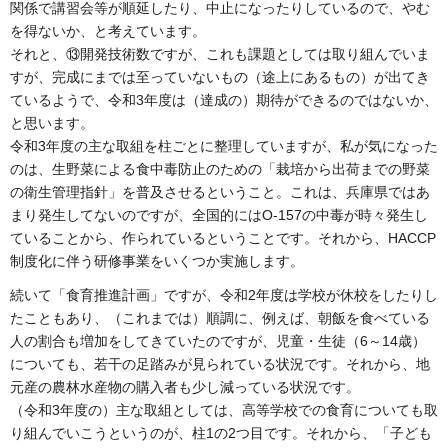
関係で講習会等が順延したり、中止になったりしているので、やむ
を得ないか、と考えています。
それと、⑬開発技術数ですが、これも課題としては取り組んでいま
すが、完成にまでは至っていないもの（途上にあるもの）が出てき
ているようで、令和3年度は（達成の）期待ができるのではないか、
と思います。
令和3年度の主な取組を柱ごとに整理していますが、私が気になった
のは、生野菜による食中毒防止のための「栽培から出荷までの野菜
の衛生管理指針」を普及させるということ。これは、兵庫県ではあ
まり発生してないのですが、全国的にはO-157の中毒が時々発生し
ていることから、作られているということです。それから、HACCP
制度化に伴う研修事業をいくつか実施します。
続いて「食育推進計画」ですが、令和2年度は学校が休校をしたりし
たこともあり、（これまでは）順調に、例えば、朝飯を食べている
人の割合も増加をしてきていたのですが、児童・生徒（6～14歳）
についても、若干の足踏みが見られている状況です。それから、地
元産の農林水産物の購入者も少し減っている状況です。
（令和3年度の）主な取組としては、高等学校での食育についても取
り組んでいこうというのが、柱1の2つ目です。それから、「子ども