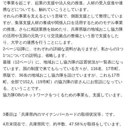
で事業を起こす、起業の支援や法人化の推進。人材の受入促進や連
携などについても、触れていこうとしています。
それらの事業を支えるという意味で、側面支援として整理していま
すが、集落支援人材の養成や関係人口を活用するためのモデル事業
の推進。さらに相談業務を始めたり、兵庫県版の地域おこし協力隊
の活用や五国の元気づくり交流拠点の整備という形で支援をした
り、大学との連携を行うことにします。
2ページ以降に、それぞれの詳細な資料がありますが、私からの1つ
1つについての説明は、省略します。
最後（12ページ）に、地域おこし協力隊の設置状況が一覧表になっ
ています。国の制度で来てもらっている方々が、116名、17市町。
県版で、36名の地域おこし協力隊を設けていますが、これも17市
町。全部で152人（19市町）の協力隊の皆さんにお世話になってい
る、ということです。
協力隊OBのネットワークをつくるための事業も、支援しています。
3番目は「兵庫県内のマイナンバーカードの取得状況等」です。
4月末現在で、兵庫県民で、約半数、47.58％が取得をしています。