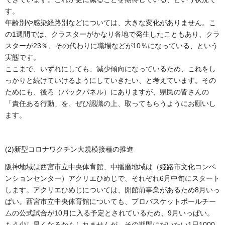
す。
年齢別や感染経路別などについては、大きな変化がありません。こ
の1週間では、クラスターがかなり各地で発生したこともあり、クラ
スターが23％、その代わりに職場などが10％になっている、という
実態です。
ここまで、いずれにしても、減少傾向になっているため、これをし
っかりと続けていけるようにしていきたい、と考えています。その
ためにも、後ろ（バックパネル）にありますが、県民の皆さんの
「責任ある行動」を、ぜひ認識の上、取ってもらうようにお願いし
ます。
(2)新型コロナワクチン大規模接種の推進
阪神地域は西宮市立中央体育館、中播磨地域は（姫路市文化コンベ
ンションセンター）アクリエひめじで、それぞれ6月中旬にスタート
します。アクリエひめじについては、開館前事業があるため8月いっ
ぱい。西宮市立中央体育館についても、プロバスケットボールチー
ムの公式試合が10月に入る予定とされているため、9月いっぱい。
もう少し早くなるかもしれませんが、その期間にだいたい1日1000