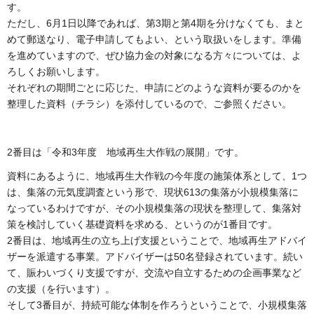
す。
ただし、6月1日以降であれば、第3期と第4期を分けなくても、まと
めて郵送なり、電子申請してもよい、という取扱いをします。準備
を進めていますので、ぜひ協力金の対象になる方々については、よ
ろしくお願いします。
それぞれの期間ごとに応じた、申請にどのような資料が要るのかを
整理した資料（チラシ）を添付しているので、ご参照ください。
2番目は「令和3年度 地域再生大作戦の展開」です。
資料にあるように、地域再生大作戦の今年度の施策体系として、1つ
は、集落の元気度調査という形で、現状613の集落が小規模集落に
なっているわけですが、その小規模集落の現状を整理して、集落対
策を検討していく基礎資料を求める、というのが1番目です。
2番目は、地域再生の立ち上げ支援ということで、地域再生アドバイ
ザーを派遣する事業。アドバイザーは50名登録されています。続い
て、賑わいづくり支援ですが、交流や自立するための企画事業など
の支援（を行います）。
そして3番目が、持続可能な体制を作ろうということで、小規模集落