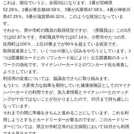
これは、順位でいうと、全国3位になります。1番が宮崎県
52.28％。2番が東京都48.58％、3番が兵庫県47.58％、4番が神奈川
県47.29％。5番が滋賀県46.32％、このような状況になっていま
す。
それから、県や市町の職員の取得状況ですが、（県職員は）この3月
では62.87％です。市町職員平均では67.14％。小野市やたつの市、
佐用町は100％、上位10番までが90％を超えている状況です。
取得促進策として、いくつかの新しい試みをやろうとしています。1
つは図書館カードとの（ワンカード化により）公立図書館のネット
ワークの強化です。マイナンバーカードとのワンカード化を推進し
ようとしています。
利活用の促進については、協議会でさらに取り組みます。
もう1つ、大変有力な効果を期待していた健康保険証としてのマイナ
ンバーカードの利用ですが、加入者情報とマイナンバーとのマッチ
ングが十分ではないことが分かりましたので、10月まで持ち越しに
なっています。
それまでの間に準備をきちんと進めることにしています。これを利
用しようとするとカードリーダーが要るのですが、このカードリー
ダーについては、県立や市町立等の公立病院において10月から利用
できる見込みです。