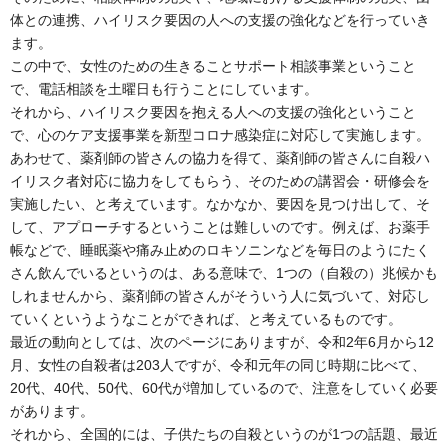
体との連携、ハイリスク要因の人への支援の強化などを行っていき
ます。
この中で、女性のための生きることサポート相談事業ということ
で、電話相談を土曜日も行うことにしています。
それから、ハイリスク要因を抱える人への支援の強化ということ
で、心のケア支援事業を新型コロナ感染症に対応して実施します。
あわせて、薬剤師の皆さんの協力を得て、薬剤師の皆さんに自殺ハ
イリスク者対応に協力をしてもらう、そのための講習会・研修会を
実施したい、と考えています。なかなか、要因を見つけ出して、そ
して、アプローチするということは難しいのです。例えば、お薬手
帳などで、睡眠薬や痛み止めのロキソニンなどを毎日のようにたく
さん飲んでいるというのは、ある意味で、1つの（自殺の）兆候かも
しれませんから、薬剤師の皆さんがそういう人に気づいて、対応し
ていくというようなことができれば、と考えているものです。
最近の動向としては、次のページにありますが、令和2年6月から12
月、女性の自殺者は203人ですが、令和元年の同じ時期に比べて、
20代、40代、50代、60代が増加しているので、注意をしていく必要
があります。
それから、全国的には、子供たちの自殺というのが1つの話題、最近