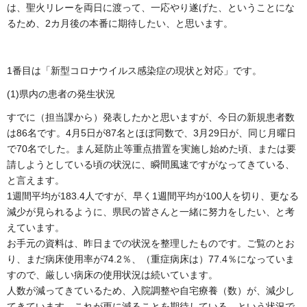
は、聖火リレーを両日に渡って、一応やり遂げた、ということにな
るため、2カ月後の本番に期待したい、と思います。
1番目は「新型コロナウイルス感染症の現状と対応」です。
(1)県内の患者の発生状況
すでに（担当課から）発表したかと思いますが、今日の新規患者数
は86名です。4月5日が87名とほぼ同数で、3月29日が、同じ月曜日
で70名でした。まん延防止等重点措置を実施し始めた頃、または要
請しようとしている頃の状況に、瞬間風速ですがなってきている、
と言えます。
1週間平均が183.4人ですが、早く1週間平均が100人を切り、更なる
減少が見られるように、県民の皆さんと一緒に努力をしたい、と考
えています。
お手元の資料は、昨日までの状況を整理したものです。ご覧のとお
り、まだ病床使用率が74.2％、（重症病床は）77.4％になっていま
すので、厳しい病床の使用状況は続いています。
人数が減ってきているため、入院調整や自宅療養（数）が、減少し
てきています。これが更に減ることを期待している、という状況で