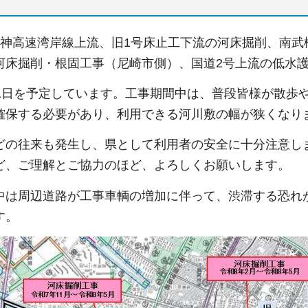
阪神高速湾岸線上流、旧1号床止工下流の河床掘削、南
河床掘削・根固工事（尼崎市側）、国道2号上流の低水
月1日を予定しています。工事期間中は、普段皆様が散歩
確保する必要があり、利用できる河川敷の幅が狭くなり
どの往来も発生し、県として利用者の安全に十分注意し
ど、ご理解とご協力のほど、よろしくお願いします。
中は周辺道路が工事車輌の増加に伴って、渋滞する恐れ
す。