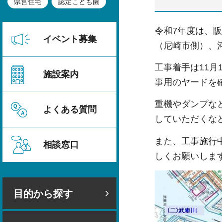
県営住宅
認定こども園
令和7年度は、
イベント募集
（尼崎市側）、
工事着手は11
施設案内
事用のヤードを
重機やダンプな
よくある質問
していただくな
また、工事施行
相談窓口
しくお願いしま
目的から探す