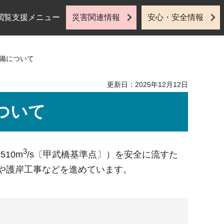
閲覧支援メニュー
災害関連情報
安心・安全情報
整備について
更新日：2025年12月12日
ついて
3
10m
/s〔甲武橋基準点〕）を安全に流すた
事や護岸工事などを進めています。