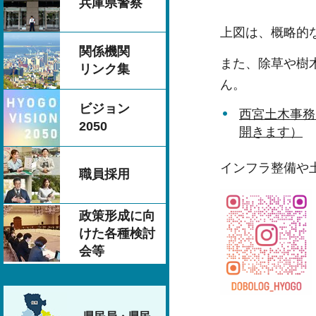
兵庫県警察
上図は、概略的
関係機関
また、除草や樹
リンク集
ん。
ビジョン
西宮土木事務
2050
開きます）
インフラ整備や
職員採用
政策形成に向
けた各種検討
会等