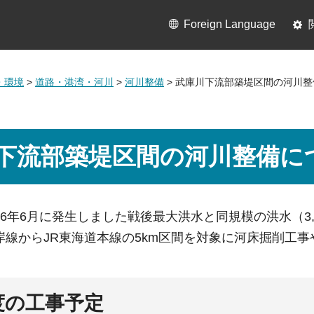
Foreign Language
・環境
>
道路・港湾・河川
>
河川整備
> 武庫川下流部築堤区間の河川
下流部築堤区間の河川整備に
6年6月に発生しました戦後最大洪水と同規模の洪水（3,5
岸線からJR東海道本線の5km区間を対象に河床掘削工
度の工事予定