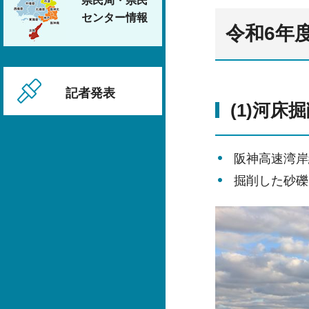
県民局・県民
センター情報
令和6年
記者発表
(1)河床
阪神高速湾岸
掘削した砂礫