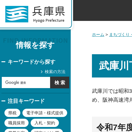
ホーム
>
まちづくり
情報を探す
キーワードから探す
武庫川
検索の方法
武庫川では昭和3
め、阪神高速湾
注目キーワード
県税
電子申請・様式提供
職員採用
入札・契約
令和7年