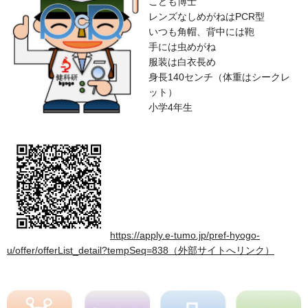
こども博士
レンズなしめがねはPCR型
いつも角帽、背中には鞄
手には虫めがね
服装は白衣長め
身長140センチ（体重はシークレ
ット）
小学4年生
https://apply.e-tumo.jp/pref-hyogo-
u/offer/offerList_detail?tempSeq=838（外部サイトへリンク）