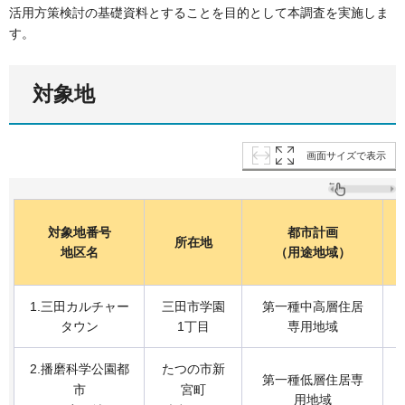
活用方策検討の基礎資料とすることを目的として本調査を実施しま
す。
対象地
画面サイズで表示
対象地番号
都市計画
所在地
地区名
（用途地域）
1.三田カルチャー
三田市学園
第一種中高層住居
タウン
1丁目
専用地域
2.播磨科学公園都
たつの市新
第一種低層住居専
市
宮町
用地域