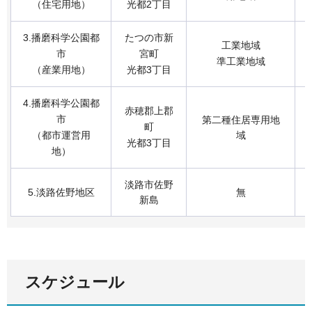
（住宅用地）
光都2丁目
3.播磨科学公園都
たつの市新
工業地域
市
宮町
準工業地域
（産業用地）
光都3丁目
4.播磨科学公園都
赤穂郡上郡
市
第二種住居専用地
町
（都市運営用
域
光都3丁目
地）
淡路市佐野
5.淡路佐野地区
無
新島
スケジュール