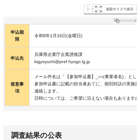
画面サイズで表示
申込期
令和8年1月16日(金曜日)
限
兵庫県企業庁企業誘致課
申込先
kigyoyuchi@pref.hyogo.lg.jp
メール件名は「【参加申込書】_○○(事業者名)」とし
参加申込書に記載の担当者あてに、個別対話の実施日
留意事
項
連絡します。
日時については、ご希望に沿えない場合もありますの
調査結果の公表