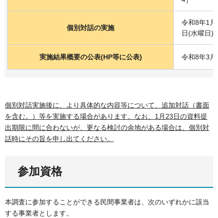
令和8年1月
個別対話の実施
日(水曜日)
実施結果概要の公表(HP等に公表)
令和8年3
個別対話実施後に、より具体的な内容等について、追加対話（書面
を含む。）等を実施する場合があります。なお、1月23日の資料提
出期限に間に合わないが、更なる検討の余地がある場合は、個別対
話時にその旨を申し出てください。
参加資格
本調査に参加することができる民間事業者は、次のいずれかに該当
する事業者とします。