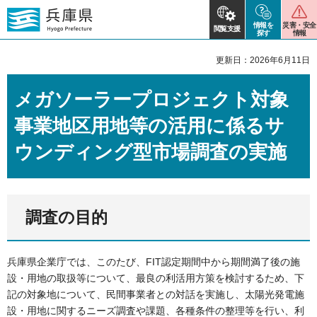
情報を
災害・安全
閲覧支援
探す
情報
更新日：2026年6月11日
メガソーラープロジェクト対象
事業地区用地等の活用に係るサ
ウンディング型市場調査の実施
調査の目的
兵庫県企業庁では、このたび、FIT認定期間中から期間満了後の施
設・用地の取扱等について、最良の利活用方策を検討するため、下
記の対象地について、民間事業者との対話を実施し、太陽光発電施
設・用地に関するニーズ調査や課題、各種条件の整理等を行い、利