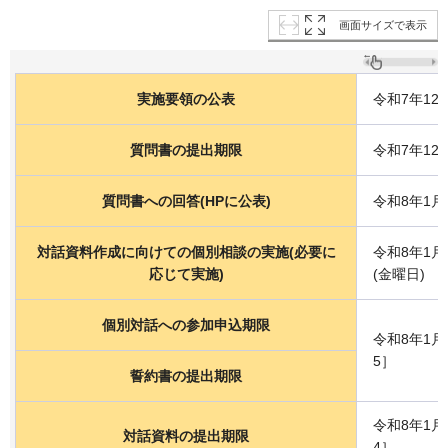
画面サイズで表示
実施要領の公表
令和7年12
質問書の提出期限
令和7年12
質問書への回答(HPに公表)
令和8年1月
対話資料作成に向けての個別相談の実施(必要に
令和8年1月
応じて実施)
(金曜日)
個別対話への参加申込期限
令和8年1月
5］
誓約書の提出期限
令和8年1月
対話資料の提出期限
4］