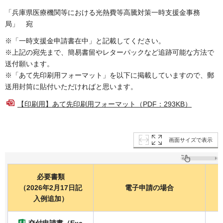
「兵庫県医療機関等における光熱費等⾼騰対策⼀時⽀援⾦事務
局」 宛
※「一時支援金申請書在中」と記載してください。
※上記の宛先まで、簡易書留やレターパックなど追跡可能な方法で
送付願います。
※「あて先印刷用フォーマット」を以下に掲載していますので、郵
送用封筒に貼付いただければと思います。
【印刷用】あて先印刷用フォーマット（PDF：293KB）
画面サイズで表示
必要書類
（2026年2月17日記
電子申請の場合
入例追加）
交付申請書（Exc