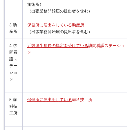
施術所）
（出張業務開始届の提出者を含む）
3 助
保健所に届出をしている
助産所
産所
（出張業務開始届の提出者を含む）
4 訪
近畿厚生局長の指定を受けている
訪問看護ステーショ
ン
問看
護ス
テー
ショ
ン
5 歯
保健所に届出をしている
歯科技工所
科技
工所