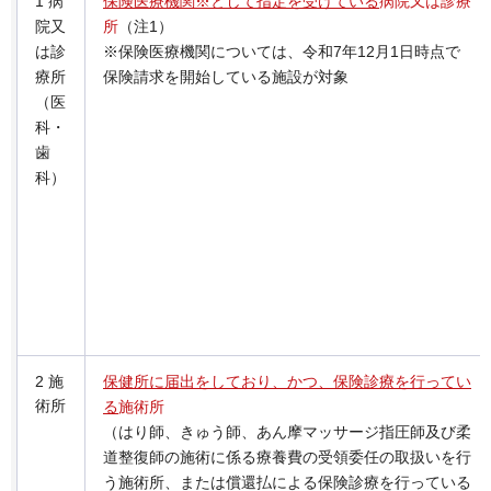
1 病
保険医療機関※として指定を受けている
病院又は診療
院又
所
（注1）
は診
※保険医療機関については、令和7年12月1日時点で
療所
保険請求を開始している施設が対象
（医
科・
歯
科）
2 施
保健所に届出をしており、かつ、保険診療を行ってい
術所
る
施術所
（はり師、きゅう師、あん摩マッサージ指圧師及び柔
道整復師の施術に係る療養費の受領委任の取扱いを行
う施術所、または償還払による保険診療を行っている