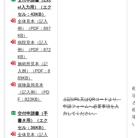
el入力用）（エク
セル：43KB）
全体見本（記入
例）（PDF：897
KB）
病院見本（記入
例）（PDF：872
KB）
施術所見本（記
入例）（PDF：8
89KB）
保険薬局見本
様
（記入例）（PD
項
F：823KB）
上記URL又はQRコードより、
さ
申請フォームへ必要事項を入
様
交付申請書（手
力してください。
場
書き用）（エク
い
セル：36KB）
全体見本（記入