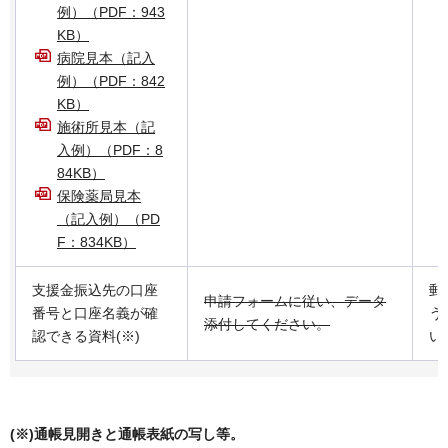
例）（PDF：943
KB）
病院見本（記入
例）（PDF：842
KB）
施術所見本（記
入例）（PDF：8
84KB）
保険薬局見本
（記入例）（PD
F：834KB）
支援金振込先の口座
郵
申請フォームに従い、データ
番号と口座名義が確
う
添付してください。
認できる資料(※)
い
(※)通帳見開きと通帳表紙の写し等。