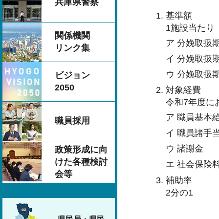
兵庫県警察
基準額
1施設当たり
関係機関
ア 分娩取扱期
リンク集
イ 分娩取扱期
ウ 分娩取扱期
ビジョン
2050
対象経費
令和7年度に
ア 職員基本
職員採用
イ 職員諸手
ウ 諸謝金
政策形成に向
けた各種検討
エ 社会保険
会等
補助率
2分の1