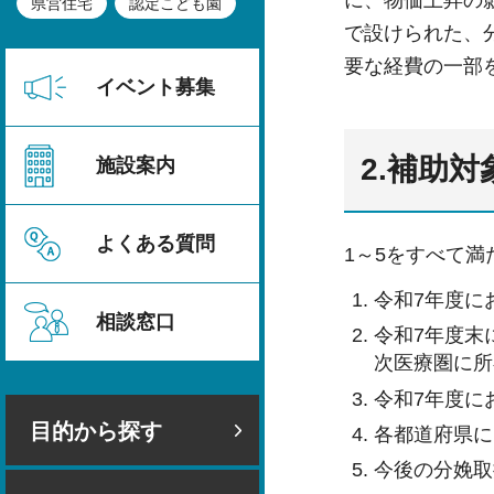
に、物価上昇の
県営住宅
認定こども園
で設けられた、
要な経費の一部
イベント募集
2.補助対
施設案内
よくある質問
1～5をすべて満
令和7年度に
相談窓口
令和7年度末
次医療圏に所
令和7年度に
目的から探す
各都道府県に
今後の分娩取