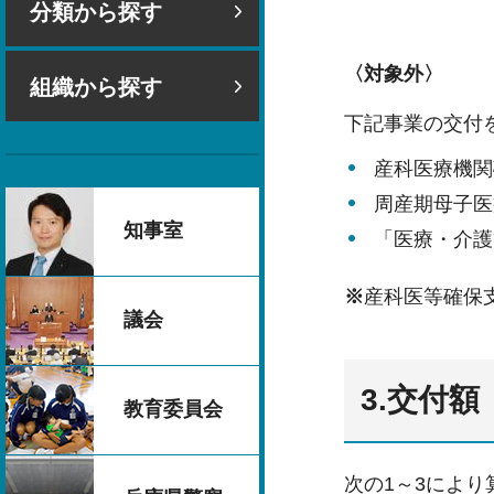
分類から探す
〈対象外〉
組織から探す
下記事業の交付
産科医療機関
周産期母子医
知事室
「医療・介護
※
産科医等確保
議会
3.交付額
教育委員会
次の1～3によ