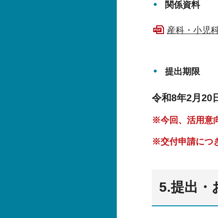
関係資料
産科・小児科
提出期限
令和8年2月2
※今回、活用意
※交付申請につ
5.提出