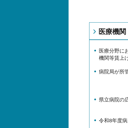
医療機関
医療分野に
機関等賃上
病院局が所
県立病院の
令和8年度