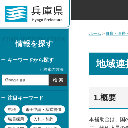
ホーム
>
健康・医療
情報を探す
キーワードから探す
地域連
検索の方法
1.概要
注目キーワード
県税
電子申請・様式提供
本補助金は、国
職員採用
入札・契約