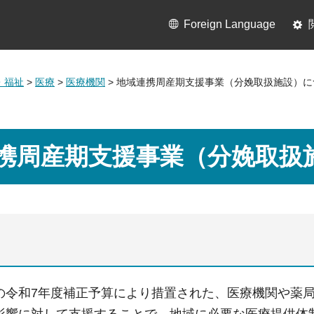
Foreign Language
・福祉
>
医療
>
医療機関
> 地域連携周産期支援事業（分娩取扱施設）に
携周産期支援事業（分娩取扱
の令和7年度補正予算により措置された、医療機関や薬