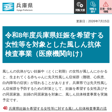
情報を
災害・安全
閲覧支援
探す
情報
更新日：2026年7月15日
令和8年度兵庫県妊娠を希望する
女性等を対象とした風しん抗体
検査事業（医療機関向け）
風しんの抗体がない妊娠中（とくに初期）の女性が風しんにかかる
と、生まれてくる赤ちゃんに先天性風しん症候群（難聴、心疾患、
白内障等の症状）が現れることがあります。兵庫県では先天性風し
ん症候群を予防するための対策として、妊娠を希望する女性及びそ
の同居家族、妊婦の同居家族を対象に、風しん抗体検査事業を実施
予定です。
兵庫県妊娠を希望する女性等に対する風しん抗体検査事業の流