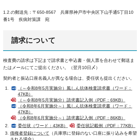
1.2.の郵送先：〒650-8567 兵庫県神戸市中央区下山手通5丁目10
番1号 疾病対策課 宛
請求について
検査費の請求は下記まで請求書と申込書・個人票を合わせて郵送ま
たはメールにてご提出ください。（翌月10日〆）
契約者と振込口座名義人が異なる場合は、委任状も提出ください。
（～令和8年5月実施分）風しん抗体検査請求書（ワード：
47KB）
（～令和8年5月実施分）請求書記入例（PDF：69KB）
（令和8年6月実施分～）風しん抗体検査請求書（ワード：
47KB）
（令和8年6月実施分～）請求書記入例（PDF：86KB）
委任状（ワード：43KB）
委任状記載例（PDF：77KB）
債権者登録について
（兵庫県に登録のない口座に振り込みを希望
される場合）