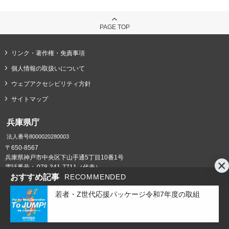
PAGE TOP
リンク・著作権・免責事項
個人情報の取扱いについて
ウェブアクセシビリティ方針
サイトマップ
兵庫県庁
法人番号8000020280003
〒650-8567
兵庫県神戸市中央区下山手通5丁目10番1号
電話番号：
078-341-7711（代表）
おすすめ記事
RECOMMENDED
県庁までの交通案内
庁舎案内
若者・Z世代応援パッケージ令和7年度の取組
Copyright © Hyogo Prefectural Government. All rights reserved.