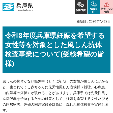
情報を
災害・安全
閲覧支援
探す
情報
更新日：2026年7月22日
令和8年度兵庫県妊娠を希望する
女性等を対象とした風しん抗体
検査事業について(受検希望の皆
様)
風しんの抗体がない妊娠中（とくに初期）の女性が風しんにかかる
と、生まれてくる赤ちゃんに先天性風しん症候群（難聴、心疾患、
白内障等の症状）が現れることがあります。兵庫県では先天性風し
ん症候群を予防するための対策として、妊娠を希望する女性及びそ
の同居家族、妊婦の同居家族を対象に、風しん抗体検査を実施しま
す。