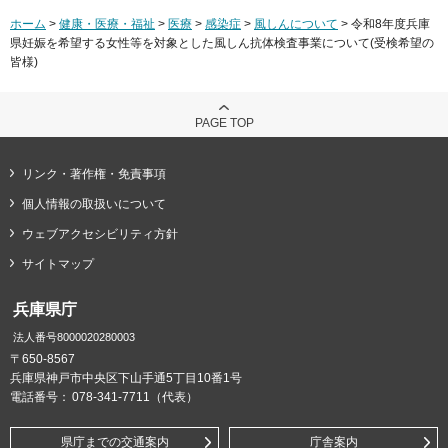
ホーム
>
健康・医療・福祉
>
医療
>
感染症
>
風しんについて
> 令和8年度兵庫
県妊娠を希望する女性等を対象とした風しん抗体検査事業について(受検希望の
皆様)
PAGE TOP
リンク・著作権・免責事項
個人情報の取扱いについて
ウェブアクセシビリティ方針
サイトマップ
兵庫県庁
法人番号8000020280003
〒650-8567
兵庫県神戸市中央区下山手通5丁目10番1号
電話番号：
078-341-7711（代表）
県庁までの交通案内
庁舎案内