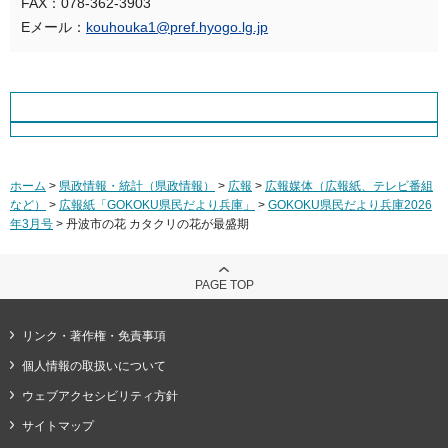
FAX：078-362-3903
Eメール：
kouhouka1@pref.hyogo.lg.jp
ホーム
>
県政情報・統計（県政情報）
>
広報
>
広報媒体（広報紙、テレビ番組
など）
>
広報紙「GOKOKU県民だより兵庫」
>
GOKOKU県民だより兵庫2026
年3月号
> 丹波市の花 カタクリの花が最盛期
PAGE TOP
リンク・著作権・免責事項
個人情報の取扱いについて
ウェブアクセシビリティ方針
サイトマップ