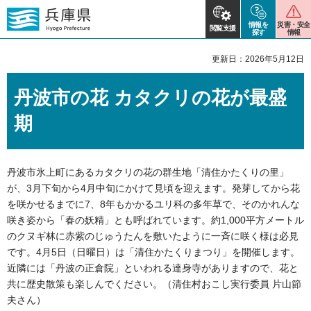
情報を
災害・安全
閲覧支援
探す
情報
更新日：2026年5月12日
丹波市の花 カタクリの花が最盛
期
丹波市氷上町にあるカタクリの花の群生地「清住かたくりの里」
が、3月下旬から4月中旬にかけて見頃を迎えます。発芽してから花
を咲かせるまでに7、8年もかかるユリ科の多年草で、そのかれんな
咲き姿から「春の妖精」とも呼ばれています。約1,000平方メートル
のクヌギ林に赤紫のじゅうたんを敷いたように一斉に咲く様は必見
です。4月5日（日曜日）は「清住かたくりまつり」を開催します。
近隣には「丹波の正倉院」といわれる達身寺がありますので、花と
共に歴史散策も楽しんでください。（清住村おこし実行委員 片山節
夫さん）