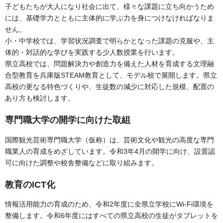
子どもたちが大人になり社会に出て、様々な課題に立ち向かうため
には、基礎学力とともに主体的に学ぶ力を身につけなければなりま
せん。
小・中学校では、学習状況調査で明らかとなった課題の克服や、主
体的・対話的な学びを実践する少人数授業を行います。
県立高校では、問題解決力や創造力を備えた人材を育成する文理融
合型教育を兵庫版STEAM教育として、モデル校で展開します。県立
高校の更なる特色づくりや、生徒数の減少に対応した規模、配置の
あり方も検討します。
専門職大学の開学に向けた取組
国際観光芸術専門職大学（仮称）は、芸術文化や観光の高度な専門
職業人の育成をめざしています。令和3年4月の開学に向け、設置認
可に向けた調整や校舎整備などに取り組みます。
教育のICT化
情報活用能力の育成のため、令和2年度に全県立学校にWi-Fi環境を
整備します。令和6年度にはすべての県立高校の生徒がタブレットを