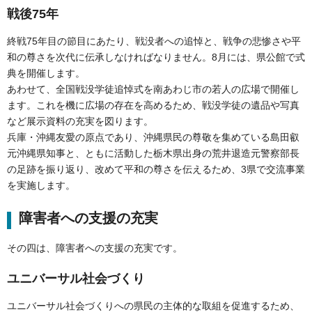
戦後75年
終戦75年目の節目にあたり、戦没者への追悼と、戦争の悲惨さや平
和の尊さを次代に伝承しなければなりません。8月には、県公館で式
典を開催します。
あわせて、全国戦没学徒追悼式を南あわじ市の若人の広場で開催し
ます。これを機に広場の存在を高めるため、戦没学徒の遺品や写真
など展示資料の充実を図ります。
兵庫・沖縄友愛の原点であり、沖縄県民の尊敬を集めている島田叡
元沖縄県知事と、ともに活動した栃木県出身の荒井退造元警察部長
の足跡を振り返り、改めて平和の尊さを伝えるため、3県で交流事業
を実施します。
障害者への支援の充実
その四は、障害者への支援の充実です。
ユニバーサル社会づくり
ユニバーサル社会づくりへの県民の主体的な取組を促進するため、