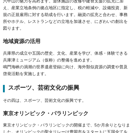
六甲山の魅力を高めます。遊休施設の改修や建替支援の拡充に加
え、産業立地条例の拠点地区に指定し、税の軽減や、設備投資、新
規の正規雇用に対する助成を行います。融資の拡充と合わせ、事務
所やホテル、レストランなどの立地を加速させ、にぎわいの創出を
図ります。
地域資源の活用
兵庫県の成立や五国の歴史、文化、産業を学び、体感・体験できる
兵庫津ミュージアム（仮称）の整備を進めます。
鳴門海峡の渦潮の世界遺産登録に向け、海外類似資源の調査や普及
啓発活動を実施します。
スポーツ、芸術文化の振興
その四は、スポーツ、芸術文化の振興です。
東京オリンピック・パラリンピック
東京オリンピック・パラリンピックの開催まで、5か月余りとなりま
した。オリンピックの聖火リレーは豊岡市をスタートに五国全てを