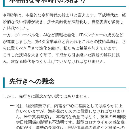
令和2年は、本格的な令和時代の始まりと言えます。平成時代は、経
済的な長い停滞が続き、少子高齢化が深刻化し、自然災害が多発し
た時代でした。
一方、グローバル化、AIなど情報社会化、ITベンチャーの成長など
が進展しました。第4次産業革命と言われるこれらの技術革新は、さ
らに驚くべき早さで進化を続け、私たちに希望を与えています。
こうした技術を大きく育て、平成から引き継いだ課題の解決に挑
み、次なる時代をつくり上げていかなければなりません。
先行きへの懸念
しかし、先行きに懸念がない訳ではありません。
一つは、経済情勢です。内需を中心に基調としては緩やかに上
向いていますが、海外発のリスクに留意しなければなりませ
ん。米中貿易摩擦は、本格的な合意ではなく、英国のEU離脱
や日韓関係の影響も不透明です。新型コロナウイルス感染症
の広がり、事態の長期化は、部品供給網の途絶など経済への