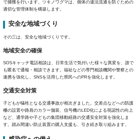
で捕獲を行います。ツキノワグマは、個体の違法流通を防ぐための
適切な管理体制を構築します。
安全な地域づくり
その三は、安全な地域づくりです。
地域安全の確保
SOSキャッチ電話相談は、日常生活で気付いた様々な異変を、誰で
も匿名で通報・相談できます。福祉などの専門相談機関や警察との
連携を強化し、SNSを活用した県民へのPRを強化します。
交通安全対策
子どもが犠牲となる交通事故が相次ぎました。交差点などへの防護
柵の設置や路肩のカラー舗装、信号機のLED化による視認性の向上
など、通学路や子どもの集団移動経路の交通安全対策を強化しま
す。踏み間違い防止装置の購入支援も、引き続き取り組みます。
感染症への備え