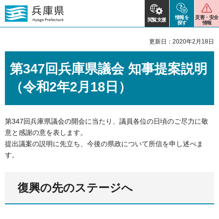
情報を
災害・安全
閲覧支援
探す
情報
更新日：2020年2月18日
第347回兵庫県議会 知事提案説明
（令和2年2月18日）
第347回兵庫県議会の開会に当たり、議員各位の日頃のご尽力に敬
意と感謝の意を表します。
提出議案の説明に先立ち、今後の県政について所信を申し述べま
す。
復興の先のステージへ