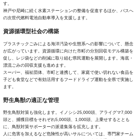
す。
神戸や尼崎に続く水素ステーションの整備を促進するほか、バスへ
の次世代燃料電池自動車導入を支援します。
資源循環型社会の構築
プラスチックごみによる海洋汚染や生態系への影響について、懸念
が広がっています。資源循環に向けた市町の分別回収モデル構築を
促し、レジ袋などの削減に取り組む県民運動を展開します。海底・
漂流ごみの回収支援も進めます。
スーパー、福祉団体、市町と連携して、家庭で使い切れない食品を
子ども食堂などで有効活用するフードドライブ運動を全県で実施し
ます。
野生鳥獣の適正な管理
野生鳥獣対策も強化します。イノシシ25,000頭、アライグマ7,000
頭と、捕獲目標をそれぞれ5,000頭、1,000頭、上乗せするととも
に、鳥獣対策サポーターの派遣集落を拡充します。
人に危害を加えるなど危険性が高いサルについては、専門家チーム