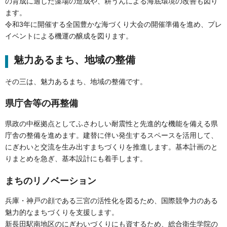
の育成に適した藻場の造成や、耕うんによる海底環境の改善も図り
ます。
令和3年に開催する全国豊かな海づくり大会の開催準備を進め、プレ
イベントによる機運の醸成を図ります。
魅力あるまち、地域の整備
その三は、魅力あるまち、地域の整備です。
県庁舎等の再整備
県政の中枢拠点としてふさわしい耐震性と先進的な機能を備える県
庁舎の整備を進めます。建替に伴い発生するスペースを活用して、
にぎわいと交流を生み出すまちづくりを推進します。基本計画のと
りまとめを急ぎ、基本設計にも着手します。
まちのリノベーション
兵庫・神戸の顔である三宮の活性化を図るため、国際競争力のある
魅力的なまちづくりを支援します。
新長田駅南地区のにぎわいづくりにも資するため、総合衛生学院の