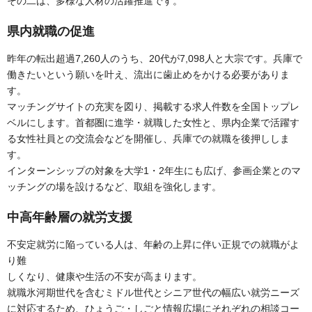
その二は、多様な人材の活躍推進です。
県内就職の促進
昨年の転出超過7,260人のうち、20代が7,098人と大宗です。兵庫で
働きたいという願いを叶え、流出に歯止めをかける必要がありま
す。
マッチングサイトの充実を図り、掲載する求人件数を全国トップレ
ベルにします。首都圏に進学・就職した女性と、県内企業で活躍す
る女性社員との交流会などを開催し、兵庫での就職を後押ししま
す。
インターンシップの対象を大学1・2年生にも広げ、参画企業とのマ
ッチングの場を設けるなど、取組を強化します。
中高年齢層の就労支援
不安定就労に陥っている人は、年齢の上昇に伴い正規での就職がよ
り難
しくなり、健康や生活の不安が高まります。
就職氷河期世代を含むミドル世代とシニア世代の幅広い就労ニーズ
に対応するため、ひょうご・しごと情報広場にそれぞれの相談コー