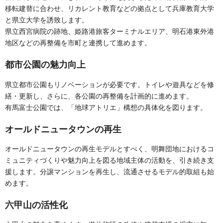
移転建替に合わせ、リカレント教育などの拠点として兵庫教育大学
と県立大学を誘致します。
県立西宮病院の跡地、姫路港旅客ターミナルエリア、明石港東外港
地区などの再整備を市町と連携して進めます。
都市公園の魅力向上
県立都市公園もリノベーションが必要です。トイレや遊具などを修
繕・更新し、さらに、各公園の再整備を計画的に進めます。
有馬富士公園では、「地球アトリエ」構想の具体化を図ります。
オールドニュータウンの再生
オールドニュータウンの再生モデルとすべく、明舞団地におけるコ
ミュニティづくりや魅力向上を図る地域主体の活動を、引き続き支
援します。分譲マンションを再生し、流通させるモデル的取組も始
めます。
六甲山の活性化