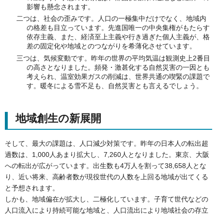
影響も懸念されます。
二つは、社会の歪みです。人口の一極集中だけでなく、地域内
の格差も目立っています。先進国唯一の中央集権がもたらす
依存主義、また、経済至上主義や行き過ぎた個人主義が、格
差の固定化や地域とのつながりを希薄化させています。
三つは、気候変動です。昨年の世界の平均気温は観測史上2番目
の高さとなりました。頻発・激甚化する自然災害の一因とも
考えられ、温室効果ガスの削減は、世界共通の喫緊の課題で
す。暖冬による雪不足も、自然災害とも言えるでしょう。
地域創生の新展開
そして、最大の課題は、人口減少対策です。昨年の日本人の転出超
過数は、1,000人あまり拡大し、7,260人となりました。東京、大阪
への転出が広がっています。出生数も4万人を割って38,658人とな
り、近い将来、高齢者数が現役世代の人数を上回る地域が出てくる
と予想されます。
しかも、地域偏在が拡大し、二極化しています。子育て世代などの
人口流入により持続可能な地域と、人口流出により地域社会の存立