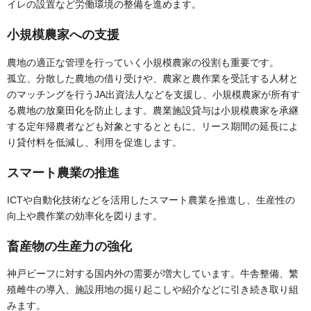
イレの設置など労働環境の整備を進めます。
小規模農家への支援
農地の適正な管理を行っていく小規模農家の役割も重要です。
孤立、分散した農地の借り受けや、農家と農作業を受託する人材と
のマッチングを行うJA出資法人などを支援し、小規模農家が所有す
る農地の放棄田化を防止します。農業施設貸与は小規模農家を承継
する定年帰農者なども対象とするとともに、リース期間の延長によ
り貸付料を低減し、利用を促進します。
スマート農業の推進
ICTや自動化技術などを活用したスマート農業を推進し、生産性の
向上や農作業の効率化を図ります。
畜産物の生産力の強化
神戸ビーフに対する国内外の需要が増大しています。牛舎整備、繁
殖雌牛の導入、施設用地の掘り起こしや紹介などに引き続き取り組
みます。