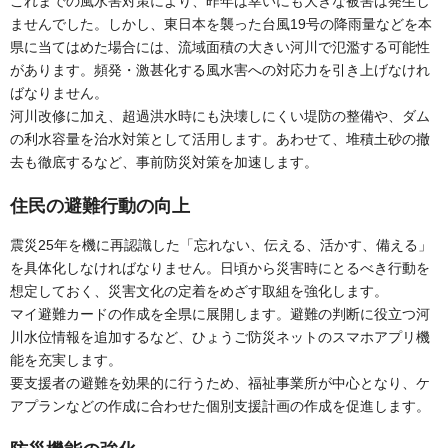
これまでの風水害対策により、昨年は幸いにも大きな被害は発生し
ませんでした。しかし、東日本を襲った台風19号の降雨量などを本
県に当てはめた場合には、流域面積の大きい河川で氾濫する可能性
があります。頻発・激甚化する風水害への対応力を引き上げなけれ
ばなりません。
河川改修に加え、超過洪水時にも決壊しにくい堤防の整備や、ダム
の利水容量を治水対策として活用します。あわせて、堆積土砂の撤
去も徹底するなど、事前防災対策を加速します。
住民の避難行動の向上
震災25年を機に再認識した「忘れない、伝える、活かす、備える」
を具体化しなければなりません。日頃から災害時にとるべき行動を
想定しておく、災害文化の定着をめざす取組を強化します。
マイ避難カードの作成を全県に展開します。避難の判断に役立つ河
川水位情報を追加するなど、ひょうご防災ネットのスマホアプリ機
能を充実します。
要支援者の避難を効果的に行うため、福祉事業所が中心となり、ケ
アプランなどの作成に合わせた個別支援計画の作成を促進します。