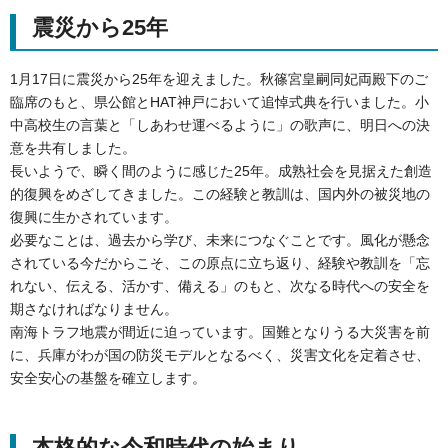
震災から25年
1月17日に震災から25年を迎えました。秋篠宮皇嗣同妃両殿下のご
臨席のもと、県公館とHAT神戸において追悼式典を行いました。小
中高校生の言葉と「しあわせ運べるように」の歌声に、明日への決
意を共有しました。
長いようで、瞬く間のように感じた25年。成熟社会を見据えた創造
的復興をめざしてきました。この経験と教訓は、国内外の被災地の
復興に生かされています。
必要なことは、過去から学び、未来につなぐことです。風化が懸念
されている今だからこそ、この原点に立ち返り、経験や教訓を「忘
れない、伝える、活かす、備える」のもと、次なる時代への安全を
期さなければなりません。
南海トラフ地震が間近に迫っています。国難となりうる大災害を前
に、兵庫がわが国の防災モデルとなるべく、災害文化を定着させ、
安全安心の基盤を確立します。
本格的な令和時代の始まり