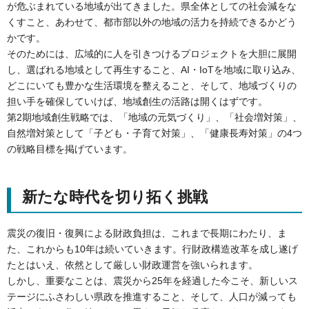
が危ぶまれている地域が出てきました。県全体としての社会減をな
くすこと、あわせて、都市部以外の地域の活力を持続できるかどう
かです。
そのためには、広域的に人を引きつけるプロジェクトを大胆に展開
し、選ばれる地域として再生すること、AI・IoTを地域に取り込み、
どこにいても豊かな生活環境を整えること、そして、地域づくりの
担い手を確保していけば、地域創生の活路は開くはずです。
第2期地域創生戦略では、「地域の元気づくり」、「社会増対策」、
自然増対策として「子ども・子育て対策」、「健康長寿対策」の4つ
の戦略目標を掲げています。
新たな時代を切り拓く挑戦
震災の復旧・復興による財政負担は、これまで長期にわたり、ま
た、これからも10年は続いていきます。行財政構造改革を成し遂げ
たとはいえ、依然として厳しい財政運営を強いられます。
しかし、重要なことは、震災から25年を経過した今こそ、新しいス
テージにふさわしい県政を推進すること、そして、人口が減っても