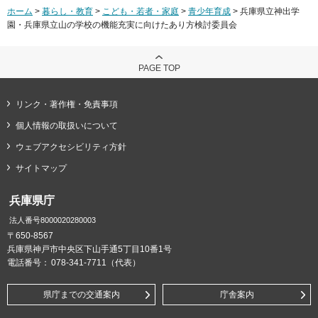
ホーム
>
暮らし・教育
>
こども・若者・家庭
>
青少年育成
> 兵庫県立神出学
園・兵庫県立山の学校の機能充実に向けたあり方検討委員会
PAGE TOP
リンク・著作権・免責事項
個人情報の取扱いについて
ウェブアクセシビリティ方針
サイトマップ
兵庫県庁
法人番号8000020280003
〒650-8567
兵庫県神戸市中央区下山手通5丁目10番1号
電話番号：
078-341-7711（代表）
県庁までの交通案内
庁舎案内