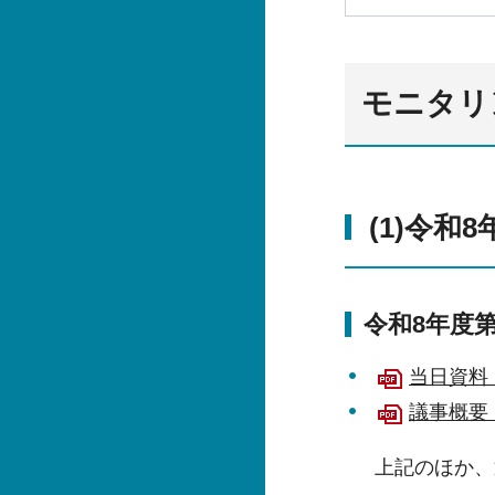
モニタリ
(1)令和
令和8年度
当日資料（
議事概要（
上記のほか、