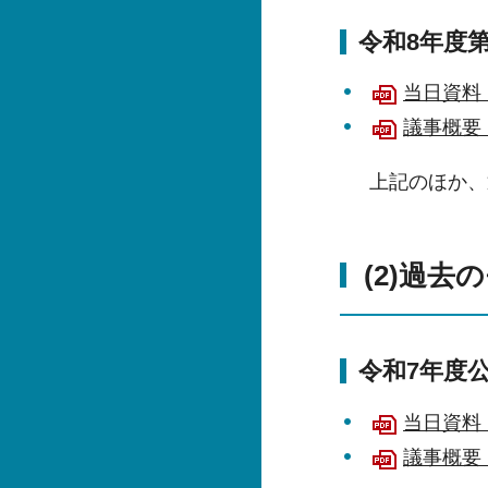
令和8年度
当日資料（
議事概要（
上記のほか、
(2)過
令和7年度
当日資料（
議事概要（