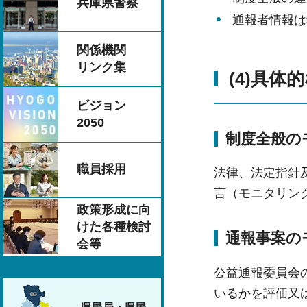
兵庫県警察
通報者情報は
関係機関
リンク集
(4)具体
ビジョン
2050
制度全般の
職員採用
法律、法定指針
言（モニタリン
政策形成に向
けた各種検討
通報事案の
会等
公益通報委員会
いるかを評価又