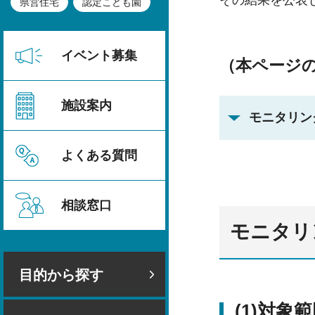
その結果を公表
県営住宅
認定こども園
イベント募集
（本ページ
施設案内
モニタリン
よくある質問
相談窓口
モニタリ
目的から探す
(1)対象