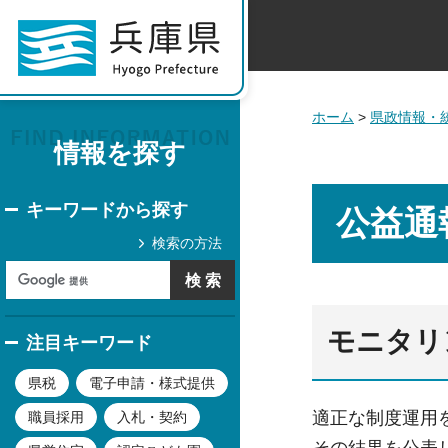
ホーム
>
県政情報・
情報を探す
キーワードから探す
公益通
検索の方法
モニタリ
注目キーワード
県税
電子申請・様式提供
適正な制度運用
職員採用
入札・契約