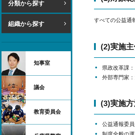
分類から探す
すべての公益通
組織から探す
(2)実施
知事室
県政改革課：
外部専門家：
議会
(3)実施
教育委員会
公益通報委員
制度全般の運