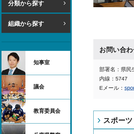
分類から探す
組織から探す
お問い合わ
知事室
部署名：県民
内線：5747
議会
Eメール：
spo
教育委員会
スポーツ