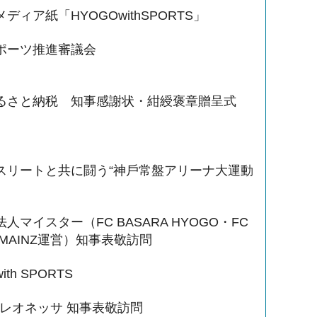
ディア紙「HYOGOwithSPORTS」
ポーツ推進審議会
るさと納税 知事感謝状・紺綬褒章贈呈式
スリートと共に闘う“神⼾常盤アリーナ⼤運動
人マイスター（FC BASARA HYOGO・FC
A MAINZ運営）知事表敬訪問
ith SPORTS
戸レオネッサ 知事表敬訪問