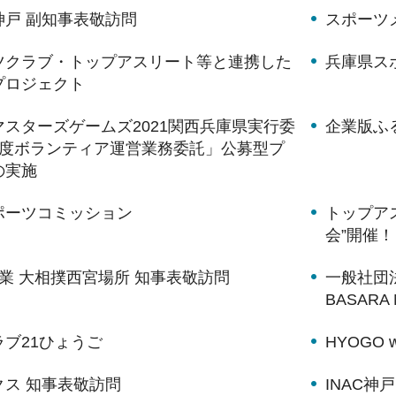
神戸 副知事表敬訪問
スポーツメ
ツクラブ・トップアスリート等と連携した
兵庫県ス
プロジェクト
スターズゲームズ2021関西兵庫県実行委
企業版ふ
年度ボランティア運営業務委託」公募型プ
の実施
ポーツコミッション
トップア
会”開催！
業 大相撲西宮場所 知事表敬訪問
一般社団法
BASAR
ブ21ひょうご
HYOGO w
クス 知事表敬訪問
INAC神