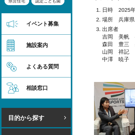
県営住宅
認定こども園
日時 2025
場所 兵庫県
イベント募集
出席者
吉岡 美帆 
森田 豊三 
施設案内
山岡 祥記 
中澤 暁子 
よくある質問
相談窓口
目的から探す