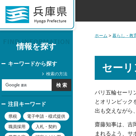
ホーム
>
暮らし・教
情報を探す
キーワードから探す
セーリ
検索の方法
パリ五輪セーリ
とオリンピック
注目キーワード
出も交えながら
県税
電子申請・様式提供
齋藤知事は、吉
職員採用
入札・契約
まれるよう、サ