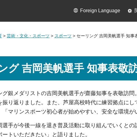
Foreign Language
育
>
芸術・文化・スポーツ
>
スポーツ
> セーリング 吉岡美帆選手 知事
ング 吉岡美帆選手 知事表敬
ング銀メダリストの吉岡美帆選手が齋藤知事を表敬訪問
を振り返りました。また、芦屋高校時代に練習拠点にし
、「マリンスポーツ初心者が始めやすい、安全な環境が
岡選手が今後一線を退き普及活動に取り組んでいくとの
ポートいただきたい」と語りました。