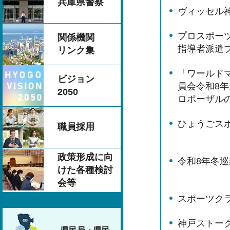
兵庫県警察
ヴィッセル
プロスポー
関係機関
指導者派遣
リンク集
「ワールドマ
ビジョン
員会令和8
2050
ロポーザル
ひょうごス
職員採用
政策形成に向
令和8年冬巡
けた各種検討
会等
スポーツクラ
神戸ストー