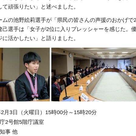
して頑張りたい」と述べました。
ームの池野絵莉選手が「県民の皆さんの声援のおかげで
遼己選手は「女子が2位に入りプレッシャーを感じた。
ジに活かしたい」と語りました。
年2月3日（火曜日）15時00分～15時20分
庁2号館5階庁議室
知事 他