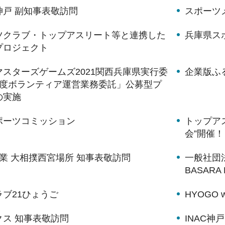
神戸 副知事表敬訪問
スポーツメ
ツクラブ・トップアスリート等と連携した
兵庫県ス
プロジェクト
スターズゲームズ2021関西兵庫県実行委
企業版ふ
年度ボランティア運営業務委託」公募型プ
の実施
ポーツコミッション
トップア
会”開催！
業 大相撲西宮場所 知事表敬訪問
一般社団法
BASAR
ブ21ひょうご
HYOGO w
クス 知事表敬訪問
INAC神