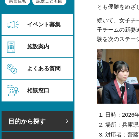
県営住宅
認定こども園
とも優勝をめざ
続いて、女子チ
イベント募集
子チームの新妻
験を次のステー
施設案内
よくある質問
相談窓口
日時：2026
目的から探す
場所：兵庫県
対応者：齋藤