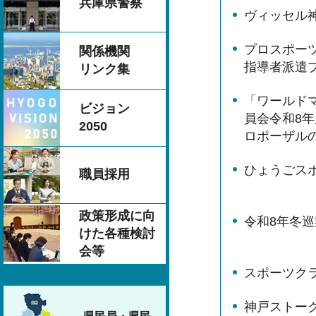
兵庫県警察
ヴィッセル
プロスポー
関係機関
指導者派遣
リンク集
「ワールドマ
ビジョン
員会令和8
2050
ロポーザル
ひょうごス
職員採用
政策形成に向
令和8年冬巡
けた各種検討
会等
スポーツクラ
神戸ストー