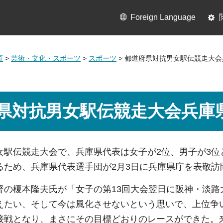
Foreign Language
育
>
芸術・文化・スポーツ
>
スポーツ
> 都道府県対抗男女駅伝競走大
県対抗男女駅伝競走大会兵庫
女駅伝競走大会で、兵庫県代表は女子が2位、男子が3
るため、兵庫県代表選手団が2月3日に兵庫県庁を表敬訪
督の榎本隆夫氏が「女子の第13回大会翌日に阪神・淡
えたい、そして今は風化させないという思いで、上位争
接戦となり、まさにその目標どおりのレースができた。来