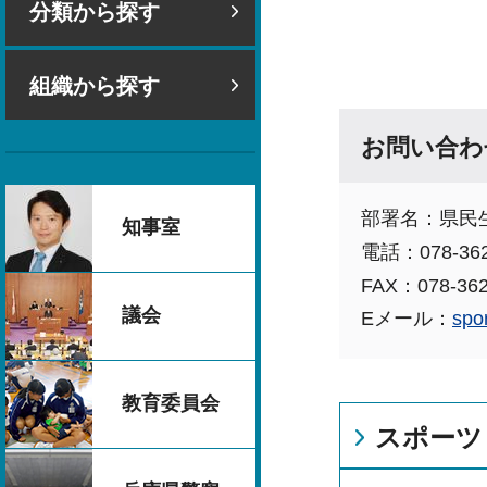
分類から探す
組織から探す
お問い合わ
部署名：県民
知事室
電話：078-362
FAX：078-362
議会
Eメール：
spo
教育委員会
スポーツ