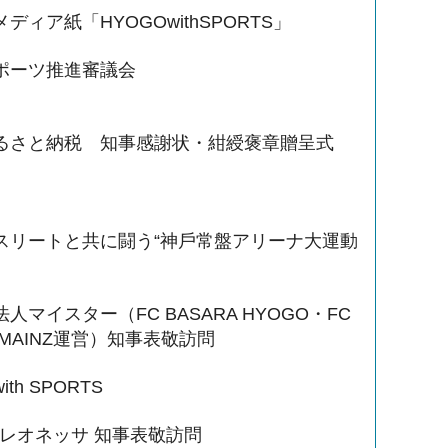
ディア紙「HYOGOwithSPORTS」
ポーツ推進審議会
るさと納税 知事感謝状・紺綬褒章贈呈式
スリートと共に闘う“神⼾常盤アリーナ⼤運動
人マイスター（FC BASARA HYOGO・FC
A MAINZ運営）知事表敬訪問
ith SPORTS
戸レオネッサ 知事表敬訪問