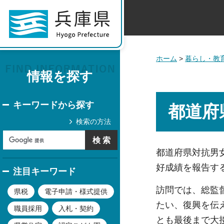
ホーム
>
暮らし・教
情報を探す
キーワードから探す
都道府
検索の方法
都道府県対抗男
好成績を報告す
注目キーワード
訪問では、総監
県税
電子申請・様式提供
たい、復興を伝
職員採用
入札・契約
とも最後まで大