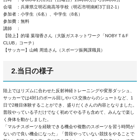
会場 ：兵庫県立明石南高等学校（明石市明南町3丁目2-1）
参加者：小学生（6名）、中学生（8名）
参加費：無料
講師 ：
【陸上】的場 葉瑠香さん（大阪ガスネットワーク「NOBY T＆F
CLUB」コーチ）
【サッカー】山崎 周造さん（スポーツ振興課職員）
2.当日の様子
陸上ではリズムに合わせた反射神経トレーニングや変形ダッシュ、
サッカーでは4対1のボール回しやパス交換からのシュートなど、1
日で2種目体験することができ、盛りだくさんの内容となりました。
普段やっている子だけでなく初めてやる子も含めて、みんなで楽し
く身体を動かしました。
「マルチスポーツを経験できる機会や複数のスポーツを習う時間が
ないので良い機会になった」「普段やっていない競技をやることで