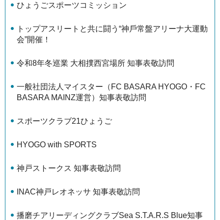
ひょうごスポーツコミッション
トップアスリートと共に闘う“神⼾常盤アリーナ⼤運動
会”開催！
令和8年冬巡業 大相撲西宮場所 知事表敬訪問
一般社団法人マイスター（FC BASARA HYOGO・FC
BASARA MAINZ運営）知事表敬訪問
スポーツクラブ21ひょうご
HYOGO with SPORTS
神戸ストークス 知事表敬訪問
INAC神戸レオネッサ 知事表敬訪問
播磨チアリーディングクラブSea S.T.A.R.S Blue知事