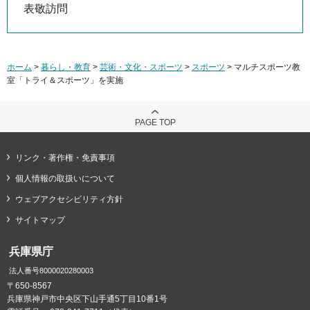
表敬訪問
ホーム
>
暮らし・教育
>
芸術・文化・スポーツ
>
スポーツ
> マルチスポーツ教
室「トライ＆スポーツ」を実施
PAGE TOP
リンク・著作権・免責事項
個人情報の取扱いについて
ウェブアクセシビリティ方針
サイトマップ
兵庫県庁
法人番号8000020280003
〒650-8567
兵庫県神戸市中央区下山手通5丁目10番1号