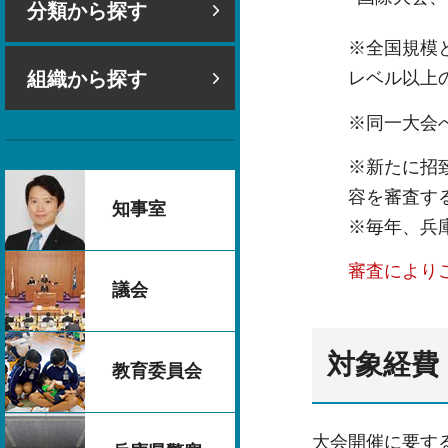
分類から探す
※全国規模
組織から探す
レベル以上
※同一大会
※新たに招
容を審査す
知事室
※毎年、兵
審査により
議会
対象経費
教育委員会
大会開催に要す