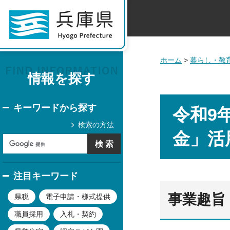
ホーム
>
暮らし・教
情報を探す
キーワードから探す
令和9
検索の方法
金」活
注目キーワード
事業趣旨
県税
電子申請・様式提供
職員採用
入札・契約