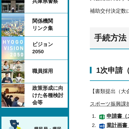
兵庫県警察
補助交付決定数
関係機関
リンク集
手続方法
ビジョン
2050
1次申請（
職員採用
政策形成に向
【書類提出（大
けた各種検討
会等
スポーツ振興課
申請書（
業計画書