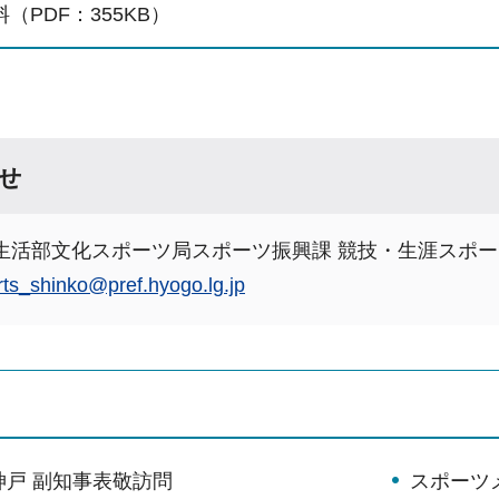
（PDF：355KB）
せ
生活部文化スポーツ局スポーツ振興課 競技・生涯スポー
rts_shinko@pref.hyogo.lg.jp
神戸 副知事表敬訪問
スポーツメ