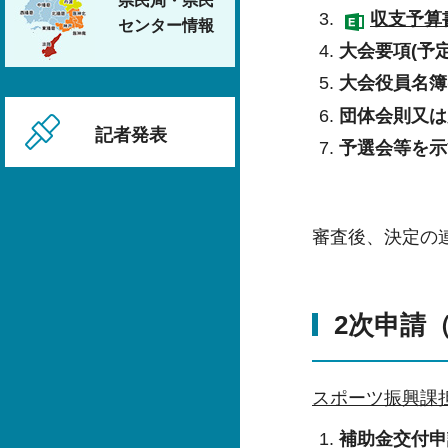
県民局・県民
収支予算書
センター情報
大会要項(予定
大会役員名簿
団体会則又は
記者発表
予選会等を示
審査後、決定の連
2次申請
スポーツ振興課
補助金交付申