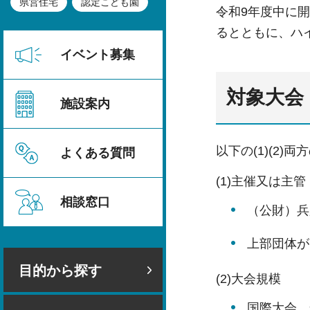
県営住宅
認定こども園
令和9年度中に
るとともに、ハ
イベント募集
対象大会
施設案内
以下の(1)(2
よくある質問
(1)主催又は主管
相談窓口
（公財）兵
上部団体が
目的から探す
(2)大会規模
国際大会、