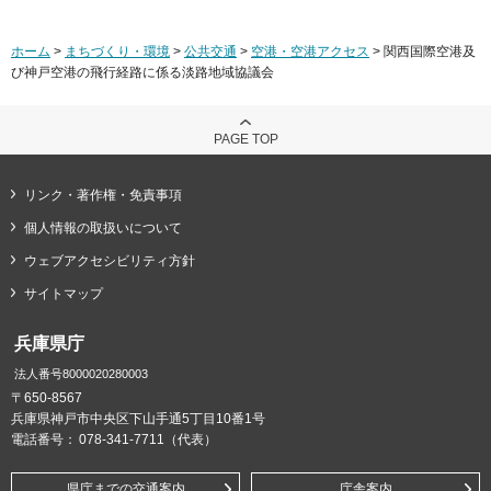
ホーム
>
まちづくり・環境
>
公共交通
>
空港・空港アクセス
> 関西国際空港及
び神戸空港の飛行経路に係る淡路地域協議会
PAGE TOP
リンク・著作権・免責事項
個人情報の取扱いについて
ウェブアクセシビリティ方針
サイトマップ
兵庫県庁
法人番号8000020280003
〒650-8567
兵庫県神戸市中央区下山手通5丁目10番1号
電話番号：
078-341-7711（代表）
県庁までの交通案内
庁舎案内