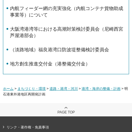
内航フィーダー網の充実強化（内航コンテナ貨物助成
事業等）について
大阪湾港湾等における高潮対策検討委員会（尼崎西宮
芦屋港部会）
（淡路地域）福良港湾口防波堤整備検討委員会
地方創生推進交付金（港整備交付金）
ホーム
>
まちづくり・環境
>
道路・港湾・河川
>
港湾・海岸の整備・計画
> 明
石港東外港地区再開発計画
PAGE TOP
リンク・著作権・免責事項