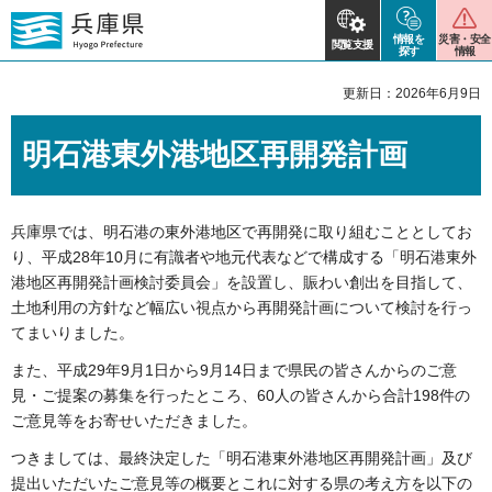
情報を
災害・安全
閲覧支援
探す
情報
更新日：2026年6月9日
明石港東外港地区再開発計画
兵庫県では、明石港の東外港地区で再開発に取り組むこととしてお
り、平成28年10月に有識者や地元代表などで構成する「明石港東外
港地区再開発計画検討委員会」を設置し、賑わい創出を目指して、
土地利用の方針など幅広い視点から再開発計画について検討を行っ
てまいりました。
また、平成29年9月1日から9月14日まで県民の皆さんからのご意
見・ご提案の募集を行ったところ、60人の皆さんから合計198件の
ご意見等をお寄せいただきました。
つきましては、最終決定した「明石港東外港地区再開発計画」及び
提出いただいたご意見等の概要とこれに対する県の考え方を以下の