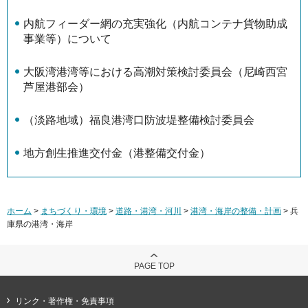
内航フィーダー網の充実強化（内航コンテナ貨物助成
事業等）について
大阪湾港湾等における高潮対策検討委員会（尼崎西宮
芦屋港部会）
（淡路地域）福良港湾口防波堤整備検討委員会
地方創生推進交付金（港整備交付金）
ホーム
>
まちづくり・環境
>
道路・港湾・河川
>
港湾・海岸の整備・計画
> 兵
庫県の港湾・海岸
PAGE TOP
リンク・著作権・免責事項