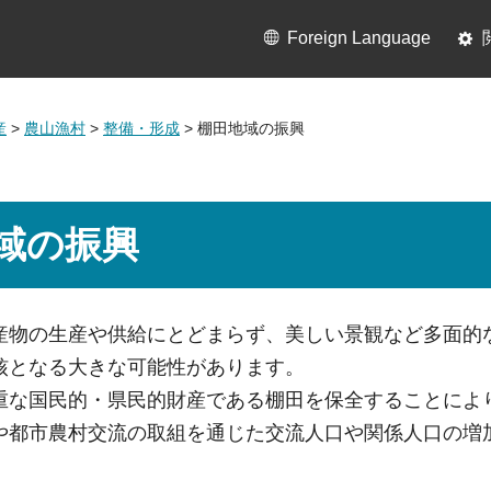
Foreign Language
産
>
農山漁村
>
整備・形成
> 棚田地域の振興
域の振興
産物の生産や供給にとどまらず、美しい景観など多面的
核となる大きな可能性があります。
重な国民的・県民的財産である棚田を保全することによ
や都市農村交流の取組を通じた交流人口や関係人口の増