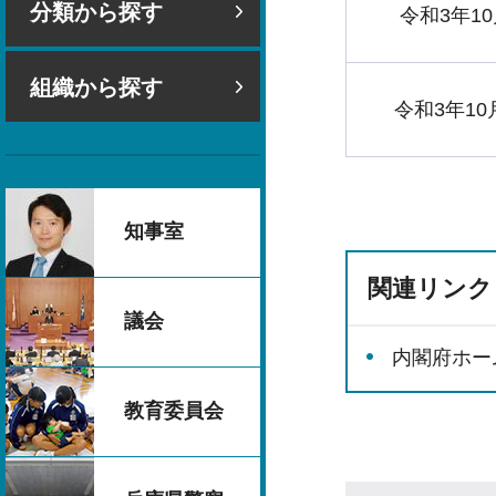
分類から探す
令和3年10
組織から探す
令和3年10
知事室
関連リンク
議会
内閣府ホー
教育委員会