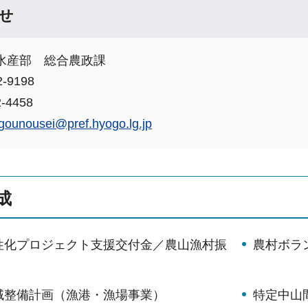
せ
水産部 総合農政課
-9198
-4458
gounousei@pref.hyogo.lg.jp
成
性化プロジェクト支援交付金／農山漁村振
農村ボラ
域整備計画（漁港・漁場事業）
特定中山