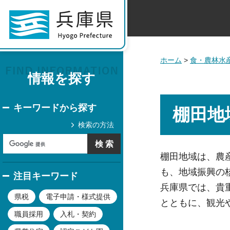
ホーム
>
食・農林水
情報を探す
キーワードから探す
棚田地
検索の方法
棚田地域は、農
も、地域振興の
注目キーワード
兵庫県では、貴
県税
電子申請・様式提供
とともに、観光
職員採用
入札・契約