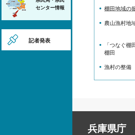
県民局・県民
センター情報
棚田地域の
農山漁村地
記者発表
「つなぐ棚
棚田
漁村の整備
兵庫県庁