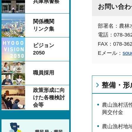
兵庫県警察
お問い合わ
関係機関
部署名：農林
リンク集
電話：078-362
FAX：078-362
ビジョン
2050
Eメール：
sou
職員採用
整備・形
政策形成に向
けた各種検討
会等
農山漁村活
興交付金
農山漁村地