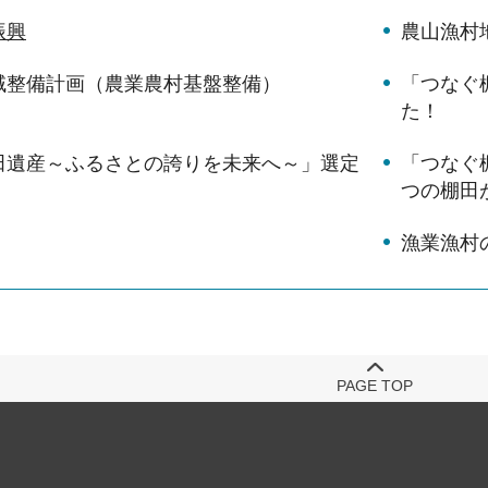
振興
農山漁村
域整備計画（農業農村基盤整備）
「つなぐ
た！
田遺産～ふるさとの誇りを未来へ～」選定
「つなぐ
つの棚田
漁業漁村
PAGE TOP