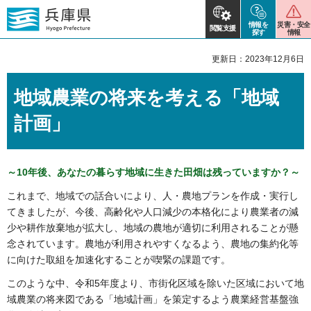
情報を
災害・安全
閲覧支援
探す
情報
更新日：2023年12月6日
地域農業の将来を考える「地域
計画」
～10年後、あなたの暮らす地域に生きた田畑は残っていますか？～
これまで、地域での話合いにより、人・農地プランを作成・実行し
てきましたが、今後、高齢化や人口減少の本格化により農業者の減
少や耕作放棄地が拡大し、地域の農地が適切に利用されることが懸
念されています。農地が利用されやすくなるよう、農地の集約化等
に向けた取組を加速化することが喫緊の課題です。
このような中、令和5年度より、市街化区域を除いた区域において地
域農業の将来図である「地域計画」を策定するよう農業経営基盤強