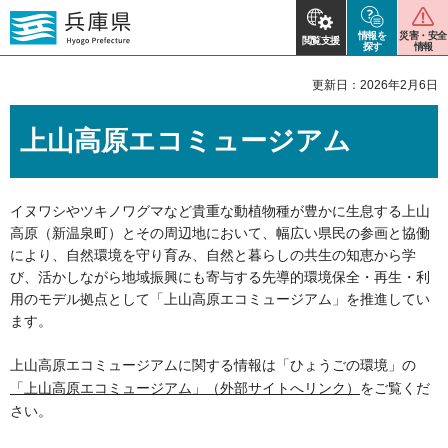
情報を
災害・安全
閲覧支援
探す
情報
更新日：2026年2月6日
上山高原エコミュージアム
イヌワシやツキノワグマなど貴重な動植物種が豊かに生息する上山
高原（新温泉町）とその周辺地において、幅広い県民の参画と協働
により、自然環境を守り育み、自然と暮らしの共生の知恵から学
び、活かしながら地域振興にも寄与する先導的環境保全・再生・利
用のモデル拠点として「上山高原エコミュージアム」を推進してい
ます。
上山高原エコミュージアムに関する情報は「ひょうごの環境」の
「上山高原エコミュージアム」（外部サイトへリンク）
をご覧くだ
さい。