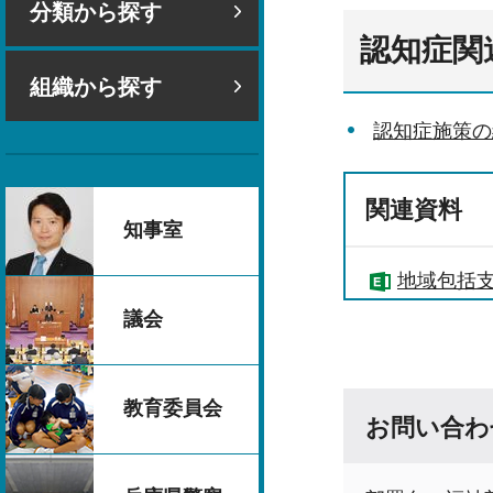
分類から探す
認知症関
組織から探す
認知症施策の
関連資料
知事室
地域包括支
議会
教育委員会
お問い合わ