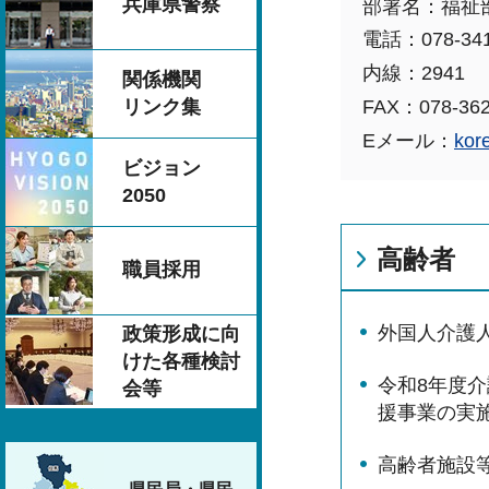
兵庫県警察
部署名：福祉
電話：078-341
内線：2941
関係機関
FAX：078-362
リンク集
Eメール：
kor
ビジョン
2050
高齢者
職員採用
外国人介護
政策形成に向
けた各種検討
令和8年度
会等
援事業の実
高齢者施設