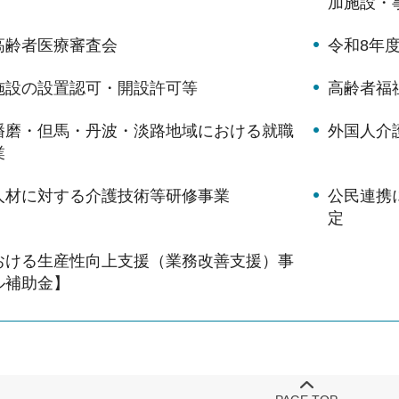
加施設・
高齢者医療審査会
令和8年
施設の設置認可・開設許可等
高齢者福
播磨・但馬・丹波・淡路地域における就職
外国人介
業
人材に対する介護技術等研修事業
公民連携
定
おける生産性向上支援（業務改善支援）事
ル補助金】