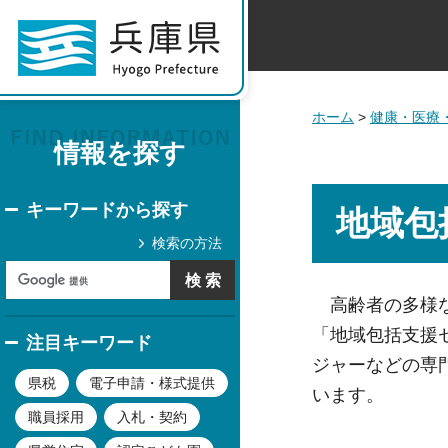
ホーム
>
健康・医療
情報を探す
キーワードから探す
地域包
検索の方法
高齢者の多様
「地域包括支援
注目キーワード
ジャーなどの専
県税
電子申請・様式提供
います。
職員採用
入札・契約