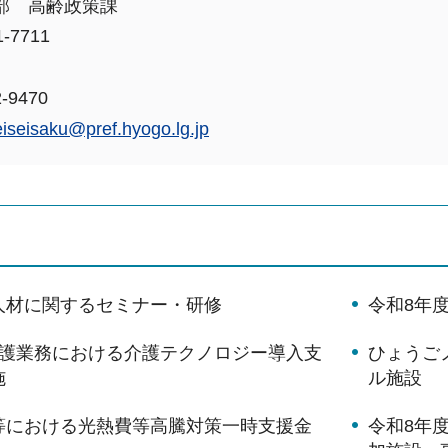
部 高齢政策課
-7711
-9470
eiseisaku@pref.hyogo.lg.jp
人材に関するセミナー・研修
令和8年
介護業務における介護テクノロジー導入支
ひょうご
施
ル施設
等における光熱費等高騰対策一時支援金
令和8年