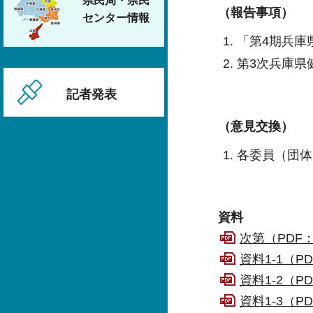
県民局・県民
（報告事項）
センター情報
「第4期兵庫
第3次兵庫県
記者発表
（意見交換）
各委員（団体
資料
次第（PDF：
資料1-1（PD
資料1-2（PD
資料1-3（PD