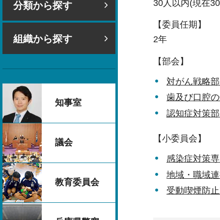
30人以内(現在3
分類から探す
【委員任期】
組織から探す
2年
【部会】
対がん戦略部
歯及び口腔の
知事室
認知症対策部
【小委員会】
議会
感染症対策専
地域・職域連
教育委員会
受動喫煙防止