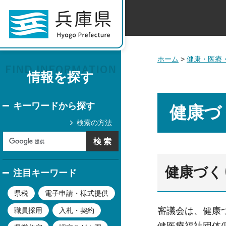
ホーム
>
健康・医療
情報を探す
キーワードから探す
健康づ
検索の方法
健康づく
注目キーワード
県税
電子申請・様式提供
審議会は、健康
職員採用
入札・契約