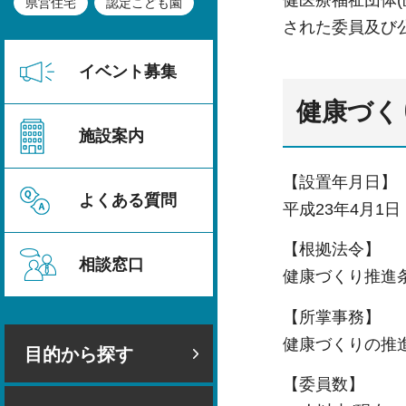
健医療福祉団体
県営住宅
認定こども園
された委員及び
イベント募集
健康づく
施設案内
【設置年月日】
よくある質問
平成23年4月1日
【根拠法令】
相談窓口
健康づくり推進
【所掌事務】
健康づくりの推
目的から探す
【委員数】