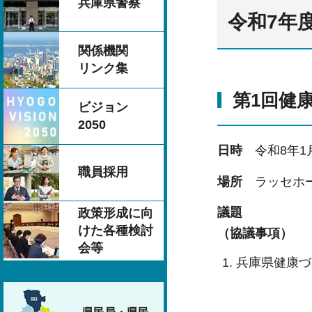
兵庫県警察
令和7年
関係機関
リンク集
第1回健
ビジョン
2050
日時
令和8年1月
職員採用
場所
ラッセホー
議題
政策形成に向
けた各種検討
（協議事項）
会等
兵庫県健康づ