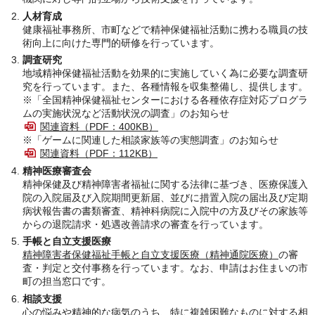
人材育成
健康福祉事務所、市町などで精神保健福祉活動に携わる職員の技
術向上に向けた専門的研修を行っています。
調査研究
地域精神保健福祉活動を効果的に実施していく為に必要な調査研
究を行っています。また、各種情報を収集整備し、提供します。
※「全国精神保健福祉センターにおける各種依存症対応プログラ
ムの実施状況など活動状況の調査」のお知らせ
関連資料（PDF：400KB）
※「ゲームに関連した相談家族等の実態調査」のお知らせ
関連資料（PDF：112KB）
精神医療審査会
精神保健及び精神障害者福祉に関する法律に基づき、医療保護入
院の入院届及び入院期間更新届、並びに措置入院の届出及び定期
病状報告書の書類審査、精神科病院に入院中の方及びその家族等
からの退院請求・処遇改善請求の審査を行っています。
手帳と自立支援医療
精神障害者保健福祉手帳と自立支援医療（精神通院医療）
の審
査・判定と交付事務を行っています。なお、申請はお住まいの市
町の担当窓口です。
相談支援
心の悩みや精神的な病気のうち、特に複雑困難なものに対する相