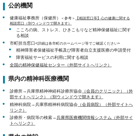
公的機関
健康福祉事務所（保健所）
＜参考＞
【相談窓口等】心の健康に関する
相談窓口（別ウィンドウで開きます）
こころの病、ストレス、ひきこもりなど精神保健福祉に関す
る相談
市町担当窓口<
詳細は各市町のホームページ等でご確認ください>
精神障害者保健福祉手帳及び障害者自立支援医療の申請受付
障害福祉サービスの利用に関する相談
全国の精神保健福祉センター（外部サイトへリンク）
県内の精神科医療機関
診療所→兵庫県精神神経科診療所協会
（会員のクリニック）（外
部サイトへリンク）（別ウィンドウで開きます）
精神科病院→兵庫県精神科病院協会
（会員病院）（外部サイトへ
リンク）
診療所・病院等の検索→
兵庫県医療機関情報システム（外部サイ
トへリンク）