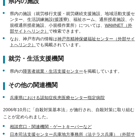
県内の施設
県内の施設（就労移行支援・就労継続支援施設、地域活動支援セ
ンター、生活訓練施設(援護寮)、福祉ホーム、通所授産施設、小
規模通所授産施設、小規模作業所）については、
WAMNET（外
部サイトへリンク）
で検索できます。
なお、神戸市内の情報は
神戸市精神保健福祉センター（外部サイ
トへリンク）
でも掲載されています。
就労・生活支援機関
県内の
障害者就業・生活支援センター
を掲載しています。
その他の関連機関
兵庫県における認知症疾患医療センター指定病院
2006年10月に「自殺対策基本法」が施行され、自殺対策に取り組む
ことが定められました。
相談窓口・関連機関・ゲートキーパーなど
日本司法支援センター兵庫地方事務所（法テラス兵庫）（外部サ