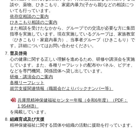
談や、薬物、ひきこもり、家庭内暴力(子から親)などの相談につ
いても行っています。
依存症相談のご案内
ひきこもり相談のご案内
また相談を受けたなかから、グループでの交流が必要な方に集団
指導を実施しています。現在実施しているグループは、家族教室
〈ひきこもり・家庭内暴力）、当事者グループ（ひきこもり）で
す。詳細についてはお問い合わせください。
普及啓発
心の健康に関する正しい理解を進めるため、研修や講演会を実施
しています。また、各種リーフレットの配布やパネル、ビデオ、
などを専門機関、関係団体へ貸し出しています。
研修・講演会のご案内
各種リーフレット
就労支援関連情報（職親会だよりバックナンバー等）
兵庫県精神保健福祉センター年報（令和6年度）（PDF：
1,954KB）
を掲載しています。
組織育成及び支援
精神保健福祉に関する団体や組織の活動に援助を行っています。