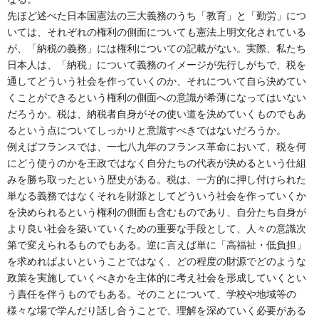
先ほど述べた日本国憲法の三大義務のうち「教育」と「勤労」につ
いては、それぞれの権利の側面についても憲法上明文化されている
が、「納税の義務」には権利についての記載がない。実際、私たち
日本人は、「納税」について義務のイメージが先行しがちで、税を
通してどういう社会を作っていくのか、それについて自ら決めてい
くことができるという権利の側面への意識が希薄になってはいない
だろうか。税は、納税者自身がその使い道を決めていくものでもあ
るという点についてしっかりと意識すべきではないだろうか。
例えばフランスでは、一七八九年のフランス革命において、税を何
にどう使うのかを王政ではなく自分たちの代表が決めるという仕組
みを勝ち取ったという歴史がある。税は、一方的に押し付けられた
単なる義務ではなくそれを財源としてどういう社会を作っていくか
を決められるという権利の側面も含むものであり、自分たち自身が
より良い社会を築いていくための重要な手段として、人々の意識次
第で変えられるものでもある。逆に言えば単に「高福祉・低負担」
を求めればよいということではなく、どの程度の財源でどのような
政策を実施していくべきかを主体的に考え社会を形成していくとい
う責任を伴うものでもある。そのことについて、学校や地域等の
様々な場で学んだり話し合うことで、理解を深めていく必要がある