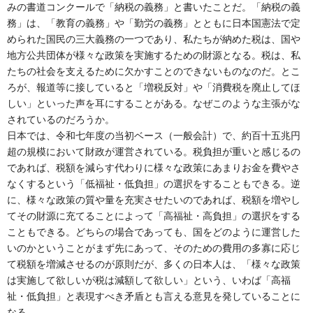
みの書道コンクールで「納税の義務」と書いたことだ。「納税の義
務」は、「教育の義務」や「勤労の義務」とともに日本国憲法で定
められた国民の三大義務の一つであり、私たちが納めた税は、国や
地方公共団体が様々な政策を実施するための財源となる。税は、私
たちの社会を支えるために欠かすことのできないものなのだ。とこ
ろが、報道等に接していると「増税反対」や「消費税を廃止してほ
しい」といった声を耳にすることがある。なぜこのような主張がな
されているのだろうか。
日本では、令和七年度の当初ベース（一般会計）で、約百十五兆円
超の規模において財政が運営されている。税負担が重いと感じるの
であれば、税額を減らす代わりに様々な政策にあまりお金を費やさ
なくするという「低福祉・低負担」の選択をすることもできる。逆
に、様々な政策の質や量を充実させたいのであれば、税額を増やし
てその財源に充てることによって「高福祉・高負担」の選択をする
こともできる。どちらの場合であっても、国をどのように運営した
いのかということがまず先にあって、そのための費用の多寡に応じ
て税額を増減させるのが原則だが、多くの日本人は、「様々な政策
は実施して欲しいが税は減額して欲しい」という、いわば「高福
祉・低負担」と表現すべき矛盾とも言える意見を発していることに
なる。