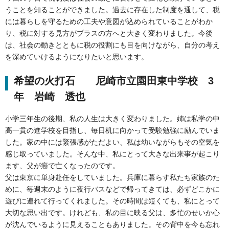
うことを知ることができました。過去に存在した制度を通して、税
には暮らしを守るための工夫や意図が込められていることがわか
り、税に対する見方がプラスの方へと大きく変わりました。今後
は、社会の動きとともに税の役割にも目を向けながら、自分の考え
を深めていけるようになりたいと思います。
希望の火打石 尼崎市立園田東中学校 3
年 岩崎 透也
小学三年生の後期、私の人生は大きく変わりました。姉は私学の中
高一貫の進学校を目指し、毎日机に向かって受験勉強に励んでいま
した。家の中には緊張感がただよい、私は幼いながらもその空気を
感じ取っていました。そんな中、私にとって大きな出来事が起こり
ます、父が癌で亡くなったのです。
父は東京に単身赴任をしていました。兵庫に暮らす私たち家族のた
めに、毎週末のように夜行バスなどで帰ってきては、必ずどこかに
遊びに連れて行ってくれました。その時間は短くても、私にとって
大切な思い出です。けれども、私の目に映る父は、多忙のせいか心
が沈んでいるように見えることもありました。その背中を今も忘れ