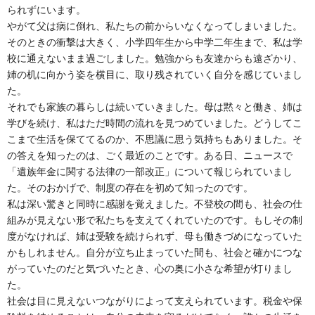
られずにいます。
やがて父は病に倒れ、私たちの前からいなくなってしまいました。
そのときの衝撃は大きく、小学四年生から中学二年生まで、私は学
校に通えないまま過ごしました。勉強からも友達からも遠ざかり、
姉の机に向かう姿を横目に、取り残されていく自分を感じていまし
た。
それでも家族の暮らしは続いていきました。母は黙々と働き、姉は
学びを続け、私はただ時間の流れを見つめていました。どうしてこ
こまで生活を保ててるのか、不思議に思う気持ちもありました。そ
の答えを知ったのは、ごく最近のことです。ある日、ニュースで
「遺族年金に関する法律の一部改正」について報じられていまし
た。そのおかげで、制度の存在を初めて知ったのです。
私は深い驚きと同時に感謝を覚えました。不登校の間も、社会の仕
組みが見えない形で私たちを支えてくれていたのです。もしその制
度がなければ、姉は受験を続けられず、母も働きづめになっていた
かもしれません。自分が立ち止まっていた間も、社会と確かにつな
がっていたのだと気づいたとき、心の奥に小さな希望が灯りまし
た。
社会は目に見えないつながりによって支えられています。税金や保