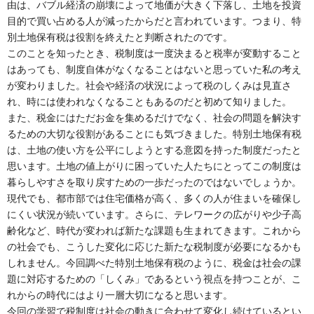
由は、バブル経済の崩壊によって地価が大きく下落し、土地を投資
目的で買い占める人が減ったからだと言われています。つまり、特
別土地保有税は役割を終えたと判断されたのです。
このことを知ったとき、税制度は一度決まると税率が変動すること
はあっても、制度自体がなくなることはないと思っていた私の考え
が変わりました。社会や経済の状況によって税のしくみは見直さ
れ、時には使われなくなることもあるのだと初めて知りました。
また、税金にはただお金を集めるだけでなく、社会の問題を解決す
るための大切な役割があることにも気づきました。特別土地保有税
は、土地の使い方を公平にしようとする意図を持った制度だったと
思います。土地の値上がりに困っていた人たちにとってこの制度は
暮らしやすさを取り戻すための一歩だったのではないでしょうか。
現代でも、都市部では住宅価格が高く、多くの人が住まいを確保し
にくい状況が続いています。さらに、テレワークの広がりや少子高
齢化など、時代が変われば新たな課題も生まれてきます。これから
の社会でも、こうした変化に応じた新たな税制度が必要になるかも
しれません。今回調べた特別土地保有税のように、税金は社会の課
題に対応するための「しくみ」であるという視点を持つことが、こ
れからの時代にはより一層大切になると思います。
今回の学習で税制度は社会の動きに合わせて変化し続けているとい