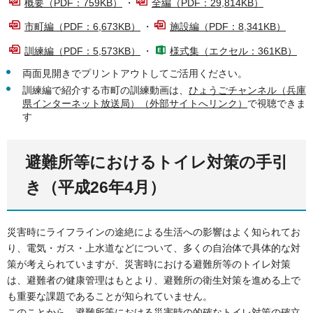
概要（PDF：759KB）
・
全編（PDF：29,814KB）
市町編（PDF：6,673KB）
・
施設編（PDF：8,341KB）
訓練編（PDF：5,573KB）
・
様式集（エクセル：361KB）
両面見開きでプリントアウトしてご活用ください。
訓練編で紹介する市町の訓練動画は、
ひょうごチャンネル（兵庫
県インターネット放送局）（外部サイトへリンク）
で視聴できま
す
避難所等におけるトイレ対策の手引
き（平成26年4月）
災害時にライフラインの途絶による生活への影響はよく知られてお
り、電気・ガス・上水道などについて、多くの自治体で具体的な対
策が考えられていますが、災害時における避難所等のトイレ対策
は、避難者の健康管理はもとより、避難所の衛生対策を進める上で
も重要な課題であることが知られていません。
このことから、避難所等における災害時の的確なトイレ対策の確立