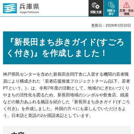
情報を
災害・安全
閲覧支援
探す
情報
更新日：2026年3月10日
『新長田まち歩きガイド(すごろ
く付き)』を作成しました！
神戸県民センターを含めた新長田合同庁舎に入居する機関の若者職
員により構成された「若者応援推進プロジェクトチーム(以下、若者
PTという。)」は、令和7年度の活動として、地域のにぎわいづくり
やまちの活性化を図るため、新長田地域のシンボルや飲食店、銭湯
などの魅力あふれる施設を紹介した『新長田まち歩きガイド(すごろ
く付き)』を作成しました。外国の方々にも楽しんでいただけるよ
う、日本語と英語の2か国語表記としています。