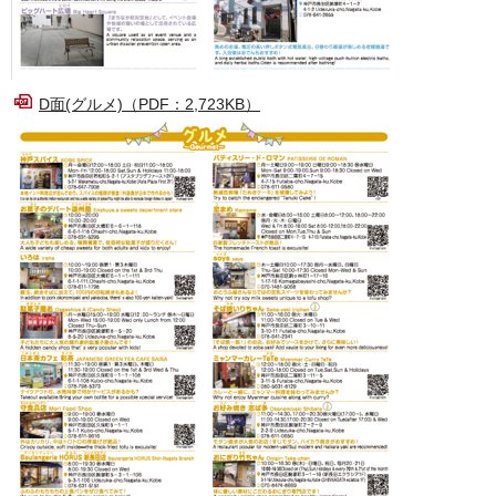
D面(グルメ)（PDF：2,723KB）