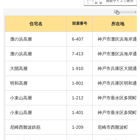
画面サイズで表示
住宅名
部屋番号
所在地
灘の浜高層
6-407
神戸市灘区浜海岸通
灘の浜高層
7-413
神戸市灘区浜海岸通
大開高層
1-910
神戸市兵庫区大開通
明和高層
1-801
神戸市兵庫区明和通
小束山高層
1-212
神戸市垂水区多聞町
小束山高層
1-401
神戸市垂水区多聞町
尼崎西難波鉄筋
1-209
尼崎市西難波町