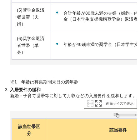
(5)奨学金返済
合計年齢が80歳未満の夫婦（婚約・
者世帯（夫
金（日本学生支援機構奨学金）返済者
婦）
(6)奨学金返済
年齢が40歳未満で奨学金（日本学生
者世帯（単
身）
※1 年齢は募集期間末日の満年齢
入居要件の緩和
新婚・子育て世帯等に対して月収などの入居要件を緩和します。
画面サイズで表示
該当世帯区
該当要件
分