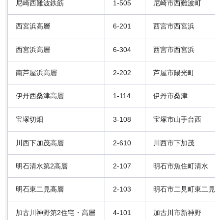
尼崎西難波鉄筋
1-505
尼崎市西難波町
西宮浜高層
6-201
西宮市西宮浜
西宮浜高層
6-304
西宮市西宮浜
南芦屋浜高層
2-202
芦屋市陽光町
伊丹西桑津高層
1-114
伊丹市桑津
宝塚切畑
3-108
宝塚市山手台西
川西下加茂高層
2-610
川西市下加茂
明石清水第2高層
2-107
明石市魚住町清水
明石東二見高層
2-103
明石市二見町東二見
加古川神野第2住宅・高層
4-101
加古川市新神野