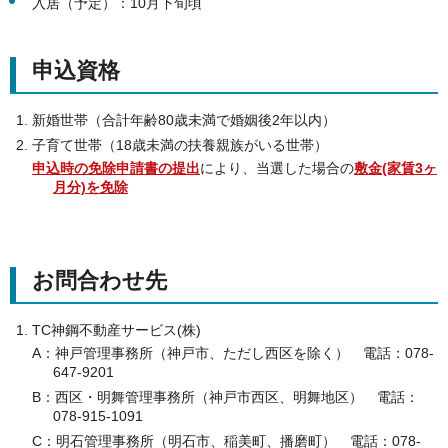
入居（予定）：10月下旬頃
申込資格
新婚世帯（合計年齢80歳未満で婚姻後2年以内）
子育て世帯（18歳未満の扶養親族がいる世帯）
申込時の免除申請書の提出
により、当選した場合の
敷金(家賃3ヶ
月分)を免除
お問合わせ先
TC神鋼不動産サービス(株)
A：神戸管理事務所（神戸市、ただし西区を除く） 電話：078-
647-9201
B：西区・明舞管理事務所（神戸市西区、明舞地区） 電話：
078-915-1091
C：明石管理事務所（明石市、稲美町、播磨町） 電話：078-