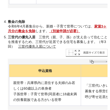
敷金の免除
令和6年4月募集分から、新婚・子育て世帯については、
家賃3ヶ
月分の敷金を免除
します。
（別途申請が必要）
三世代の優先入居
三世代（親、子、孫）が支え合って住むこと
を推進するため、三世代が近居できる住宅を募集します。（年3
回）
三世代優先入居について
画面サイズで表示
申込資格
親世帯：兵庫県内に居住する夫婦のみ若
「三世代いきい
しくは60歳以上の単身者
募集する県営住
子孫世帯：子育て世帯(同居者に18歳未満
呼び寄せ近居が
の扶養親族である方がいる世帯