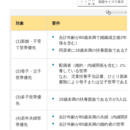
画面サイズで表示
対象
要件
合計年齢が80歳未満で婚姻成立後2年
(1)新婚・子育
係を含む）
て世帯優先
同居者に18歳未満の扶養親族である方
配偶者（婚約・内縁関係を含む）のい
養している世帯
(2)母子・父子
なお、児童扶養手当証書、ひとり親家
世帯優先
書類により母子または父子世帯である
(3)多子世帯優
18歳未満の扶養親族である方が3人以
先
合計年齢が80歳未満の夫婦（内縁関係
(4)若年夫婦世
合計年齢が80歳未満の婚約者の世帯
帯優先