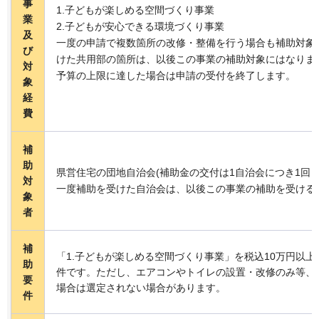
事
1.子どもが楽しめる空間づくり事業
業
2.子どもが安心できる環境づくり事業
及
一度の申請で複数箇所の改修・整備を行う場合も補助対象
び
けた共用部の箇所は、以後この事業の補助対象にはなりま
対
予算の上限に達した場合は申請の受付を終了します。
象
経
費
補
助
県営住宅の団地自治会(補助金の交付は1自治会につき1回ま
対
一度補助を受けた自治会は、以後この事業の補助を受ける
象
者
補
「1.子どもが楽しめる空間づくり事業」を税込10万円以
助
件です。ただし、エアコンやトイレの設置・改修のみ等、
要
場合は選定されない場合があります。
件