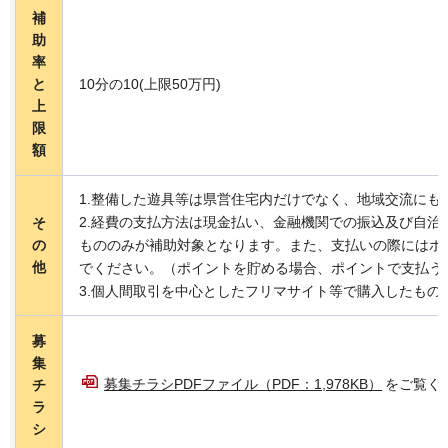
補
助
率
と
10分の10(上限50万円)
上
限
額
1.整備した遊具等は県営住宅内だけでなく、地域交流にも
2.経費の支払方法は現金払い、金融機関での振込及び自治
そ
の
もののみが補助対象となります。また、支払いの際にはポ
他
でください。（ポイントを貯める場合、ポイントで支払う
3.個人間取引を中心としたフリマサイト等で購入したもの
募
集
募集チラシPDFファイル（PDF：1,978KB）
をご覧く
チ
ラ
シ