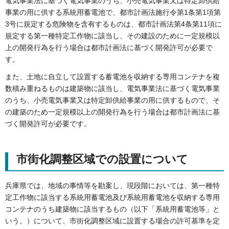
電気事業法に基づく電気事業のうち、小売電気事業又は特定卸供給
事業の用に供する系統用蓄電池で、都市計画法施行令第1条第1項第
3号に規定する危険物を含有するものは、都市計画法第4条第11項に
規定する第一種特定工作物に該当し、その建設のために一定規模以
上の開発行為を行う場合は都市計画法に基づく開発許可が必要で
す。
また、土地に自立して設置する蓄電池を収納する専用コンテナを複
数積み重ねるものは建築物に該当し、電気事業法に基づく電気事業
のうち、小売電気事業又は特定卸供給事業の用に供するもので、そ
の建築のため一定規模以上の開発行為を行う場合は都市計画法に基
づく開発許可が必要です。
市街化調整区域での設置について
兵庫県では、地域の事情等を勘案し、現段階においては、第一種特
定工作物に該当する系統用蓄電池及び系統用蓄電池を収納する専用
コンテナのうち建築物に該当するもの（以下「系統用蓄電池等」と
いう。）について、市街化調整区域に設置する場合の許可基準を定