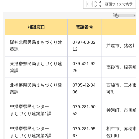
画面サイズで表示
相談窓口
電話番号
阪神北県民局まちづくり建
0797-83-32
芦屋市、猪名川
築課
12
東播磨県民局まちづくり建
079-421-92
高砂市、稲美町
築課
26
北播磨県民局まちづくり建
0795-42-94
西脇市、三木市
築課
06
可町
中播磨県民センター
079-281-90
神河町、市川町
まちづくり建築第1課
52
中播磨県民センター
相生市、赤穂市
079-281-95
まちづくり建築第2課
67
佐用町