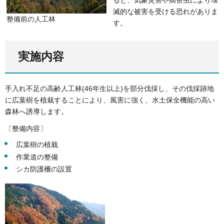
ると、気象災害や病害虫により壊
滅的な被害を受ける恐れがありま
整備前の人工林
す。
実施内容
手入れ不足の高齢人工林(46年生以上)を部分伐採し、その伐採跡地
に広葉樹を植栽することにより、風害に強く、水土保全機能の高い
森林へ誘導します。
〔整備内容〕
広葉樹の植栽
作業道の整備
シカ防護柵の設置