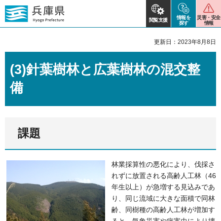
情報を
災害・安全
閲覧支援
探す
情報
更新日：2023年8月8日
(3)針葉樹林と広葉樹林の混交整
備
課題
林業採算性の悪化により、伐採さ
れずに放置される高齢人工林（46
年生以上）が急増する見込みであ
り、同じ流域に大きな面積で同林
齢、同樹種の高齢人工林が増加す