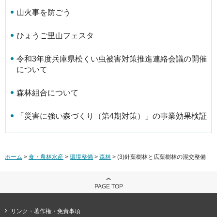
山火事を防ごう
ひょうご里山フェスタ
令和3年度兵庫県松くい虫被害対策推進連絡会議の開催
について
森林組合について
「災害に強い森づくり（第4期対策）」の事業効果検証
ホーム
>
食・農林水産
>
環境整備
>
森林
> (3)針葉樹林と広葉樹林の混交整備
PAGE TOP
リンク・著作権・免責事項