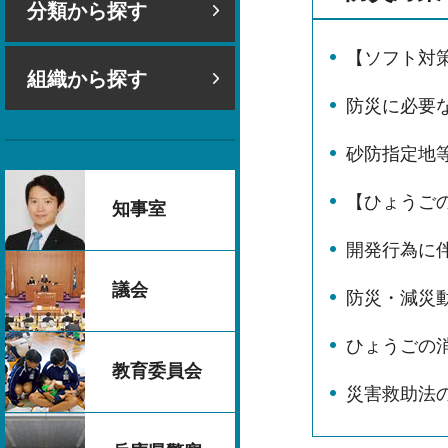
分類から探す
【ソフト対
組織から探す
防災に必要
砂防指定地
【ひょうご
知事室
開発行為に
議会
防災・減災
ひょうごの
教育委員会
災害救助法