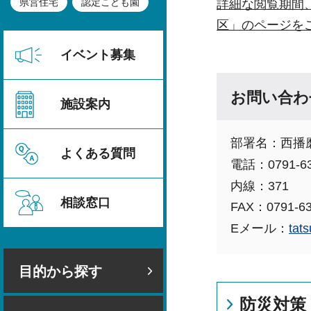
県営住宅
認定こども園
詳細な閲覧期間
区」のページを
イベント募集
お問い合わ
施設案内
部署名：西播
よくある質問
電話：0791-63
内線：371
相談窓口
FAX：0791-63
Eメール：
tat
目的から探す
防災対策