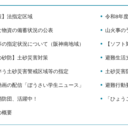
策】法指定区域
令和8年
な物資の備蓄状況の公表
山火事の
等の指定状況について（阪神南地域）
【ソフト
の砂防】土砂災害対策
避難生活
伴う土砂災害警戒区域等の指定
土砂災害
動画の配信「ぼうさい学生ニュース」
避難行動
消防団、活躍中！
「ひょう
の概要