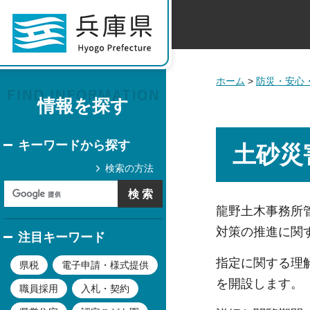
ホーム
>
防災・安心
情報を探す
キーワードから探す
土砂災
検索の方法
龍野土木事務所
対策の推進に関
注目キーワード
指定に関する理
県税
電子申請・様式提供
を開設します。
職員採用
入札・契約