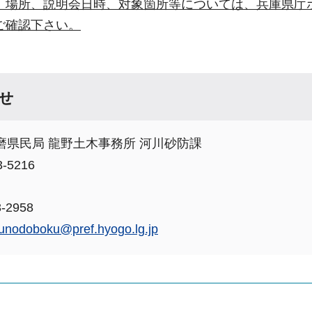
、場所、説明会日時、対象箇所等については、兵庫県庁
ご確認下さい。
せ
磨県民局 龍野土木事務所 河川砂防課
-5216
-2958
sunodoboku@pref.hyogo.lg.jp