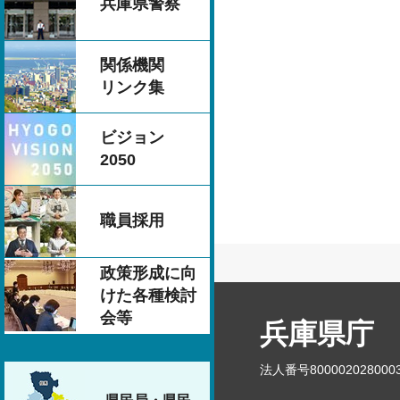
兵庫県警察
関係機関
リンク集
ビジョン
2050
職員採用
政策形成に向
けた各種検討
会等
兵庫県庁
法人番号800002028000