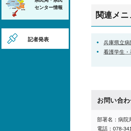
県民局・県民
センター情報
関連メニ
記者発表
兵庫県立病
看護学生・
お問い合わ
部署名：病院
電話：078-341