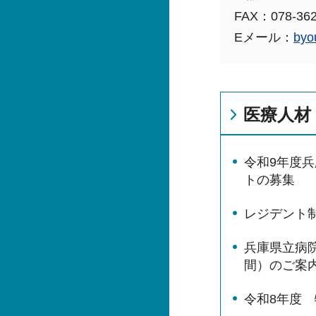
FAX：078-362
Eメール：
byo
医療人材
令和9年度
トの募集
レジデント
兵庫県立病
間）のご案
令和8年度