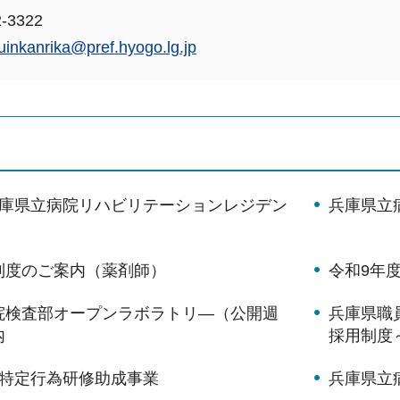
-3322
uinkanrika@pref.hyogo.lg.jp
兵庫県立病院リハビリテーションレジデン
兵庫県立
制度のご案内（薬剤師）
令和9年
院検査部オープンラボラトリ―（公開週
兵庫県職員
内
採用制度
 特定行為研修助成事業
兵庫県立