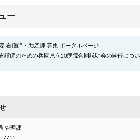
ュー
院 看護師・助産師 募集 ポータルページ
看護師のための兵庫県立10病院合同説明会の開催につ
せ
局 管理課
-7711