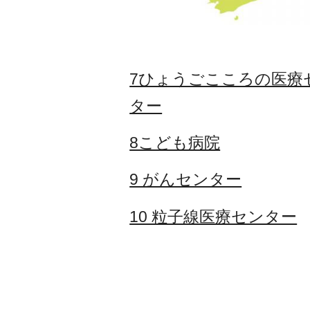
7ひょうごこころの医療
ター
8こども病院
9 がんセンター
10 粒子線医療センター