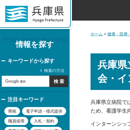
ホーム
>
健康・医療
情報を探す
キーワードから探す
兵庫県
検索の方法
会・イ
注目キーワード
兵庫県立病院で
ため、看護学生
県税
電子申請・様式提供
職員採用
入札・契約
インターンシッ