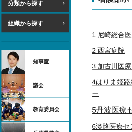
分類から探す
組織から探す
1 尼崎総合
2 西宮病院
知事室
3 加古川医
4はりま姫
議会
ー
5丹波医療
教育委員会
6淡路医療セ