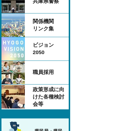
兵庫県警察
関係機関
リンク集
ビジョン
2050
職員採用
政策形成に向
けた各種検討
会等