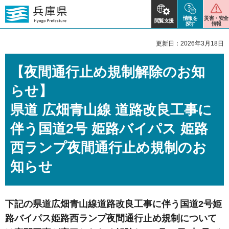
情報を
災害・安全
閲覧支援
探す
情報
更新日：2026年3月18日
【夜間通行止め規制解除のお知
らせ】
県道 広畑青山線 道路改良工事に
伴う国道2号 姫路バイパス 姫路
西ランプ夜間通行止め規制のお
知らせ
下記の県道広畑青山線道路改良工事に伴う国道2号姫
路バイパス姫路西ランプ夜間通行止め規制について