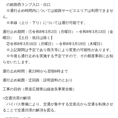
の姫路西ランプ入口・出口
※通行止め時間内については姫路サービスエリアは利用できませ
ん。
※本線（上り・下り）については通行可能です。
通行止め期間：①令和8年3月2日（月曜日）～令和8年3月13日（金
曜日） 【土日・祝日は除く】
②令和8年3月16日（月曜日）～令和8年3月19日（木曜日）
※上記期間は予定であり雨天等により変更の可能性があります。
※今後も通行止めを実施する予定ですので、その都度事前にお知
らせいたします。
通行止め時間：夜23時から翌朝6時まで
通行止め範囲・迂回路：説明資料のとおり
工事の目的（県道広畑青山線改良事業全般）
○交通渋滞の解消
バイパス整備により、交通が集中する交差点から交通を転換させ
ることで交通渋滞の解消を図る。