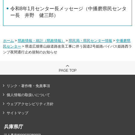
令和8年1月センター長メッセージ（中播磨県民センタ
ー長 井野 健三郎）
ホーム
>
県政情報・統計（県政情報）
>
県民局・県民センター情報
>
中播磨県
民センター
> 県道広畑青山線道路改良工事に伴う国道2号姫路バイパス姫路西ラ
ンプ夜間通行止め規制のお知らせ
PAGE TOP
リンク・著作権・免責事項
個人情報の取扱いについて
ウェブアクセシビリティ方針
サイトマップ
兵庫県庁