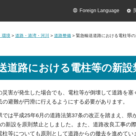
Foreign Language
・環境
>
道路・港湾・河川
>
道路整備
> 緊急輸送道路における電柱等
送道路における電柱等の新設
の災害が発生した場合でも、電柱等が倒壊して道路を塞
民の避難が円滑に行えるようにする必要があります。
では平成25年6月の道路法第37条の改正を踏まえ、県
等の新設を原則禁止としました。また、道路改良工事の
電柱等についても原則として道路からの撤去を進めてい