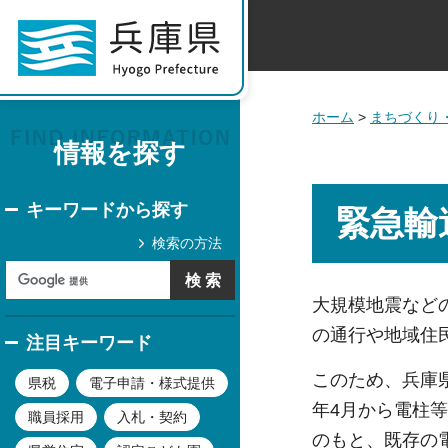
ホーム
>
まちづくり
情報を探す
キーワードから探す
緊急輸
検索の方法
大規模地震など
の通行や地域住
注目キーワード
このため、兵庫県
県税
電子申請・様式提供
年4月から電柱
職員採用
入札・契約
のもと、既存の