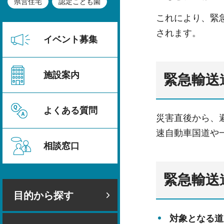
県営住宅
認定こども園
これにより、緊
されます。
イベント募集
施設案内
緊急輸送
よくある質問
災害直後から、
速自動車国道や
相談窓口
緊急輸送
目的から探す
対象となる道