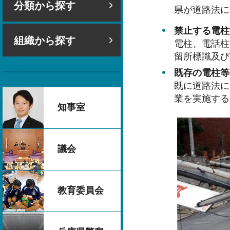
分類から探す
県が道路法に
禁止する電柱
組織から探す
電柱、電話柱
留所標識及び
既存の電柱等
既に道路法に
業を実施する
知事室
議会
教育委員会