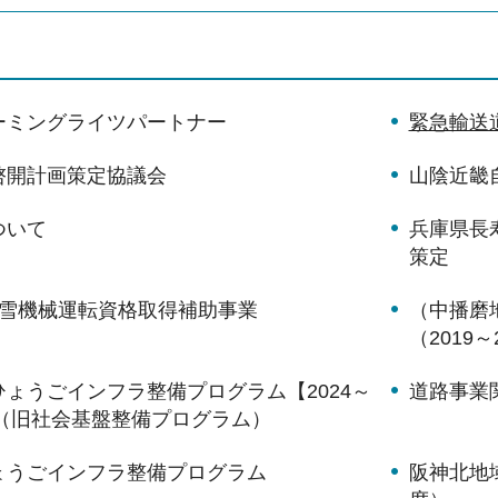
ーミングライツパートナー
緊急輸送
啓開計画策定協議会
山陰近畿
ついて
兵庫県長
策定
除雪機械運転資格取得補助事業
（中播磨
（2019～
ょうごインフラ整備プログラム【2024～
道路事業
】（旧社会基盤整備プログラム）
ょうごインフラ整備プログラム
阪神北地域