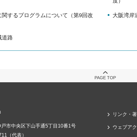
度）
に関するプログラムについて（第9回改
大阪湾岸
域道路
PAGE TOP
3
リンク・著
戸市中央区下山手通5丁目10番1号
ウェブアク
-7711（代表）