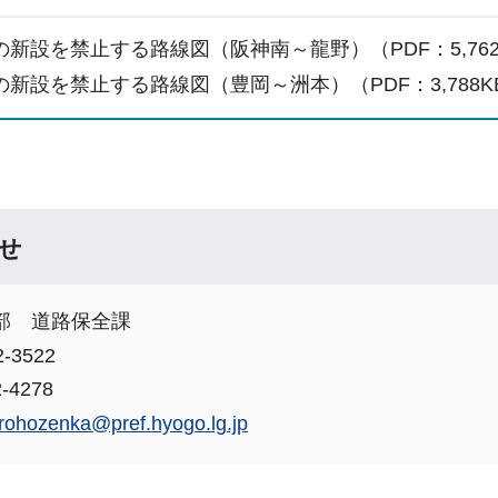
の新設を禁止する路線図（阪神南～龍野）（PDF：5,76
の新設を禁止する路線図（豊岡～洲本）（PDF：3,788
せ
部 道路保全課
-3522
-4278
rohozenka@pref.hyogo.lg.jp