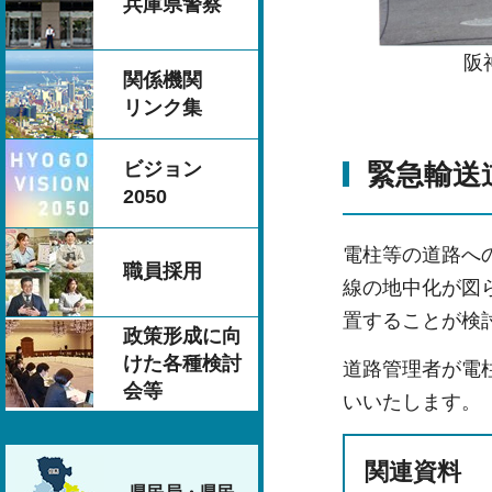
兵庫県警察
阪
関係機関
リンク集
緊急輸送
ビジョン
2050
電柱等の道路へ
職員採用
線の地中化が図
置することが検
政策形成に向
けた各種検討
道路管理者が電
会等
いいたします。
関連資料