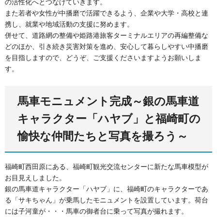
の活性化へとつなげていきます。
また若者や女性が中播磨で活躍できるよう、企業や大学・高校と連
携し、就業や地域活動の支援に努めます。
併せて、道路網の整備や姫路港旅客ターミナルエリアの再編整備な
どのほか、引き続き災害対策を進め、安心して暮らしやすい中播磨
を目指しますので、どうぞ、ご支援くださいますようお願いしま
す。
馬車モニュメント完成～銀の馬車道
キャラクター「ハヤブ」と福崎町の
愉快な仲間たちと写真を撮ろう～
福崎町西田原にある、福崎町観光交流センターに新たな馬車模型が
お目見えしました。
銀の馬車道キャラクター「ハヤブ」に、福崎町のキャラクターであ
る「サキちゃん」が乗馬したモニュメントを設置しています。荷台
には子河童が・・・馬車の御者台に乗って写真が撮れます。