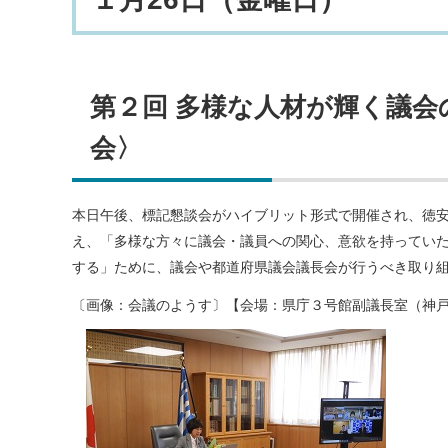
第２回 多様な人材が輝く議
会〉
本日午後、標記懇談会がハイブリット形式で開催され、徳
え、「多様な方々に議会・議員への関心、意欲を持ってい
する」ために、議会や都道府県議会議長会が行うべき取り
〔画像：会議のようす〕【会場：県庁３号館副議長室（神