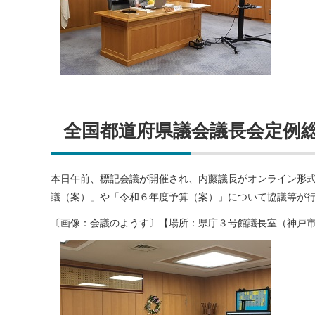
全国都道府県議会議長会定例
本日午前、標記会議が開催され、内藤議長がオンライン形
議（案）」や「令和６年度予算（案）」について協議等が
〔画像：会議のようす〕【場所：県庁３号館議長室（神戸