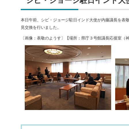
シビ・ジョージ駐日インド大
本日午前、シビ・ジョージ駐日インド大使が内藤議長を表
見交換を行いました。
〔画像：表敬のようす〕【場所：県庁３号館議長応接室（