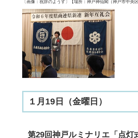
〔画像：祝辞のようす〕【場所：神戸神仙閣（神戸市中央
１月19日（金曜日）
第29回神戸ルミナリエ「点灯