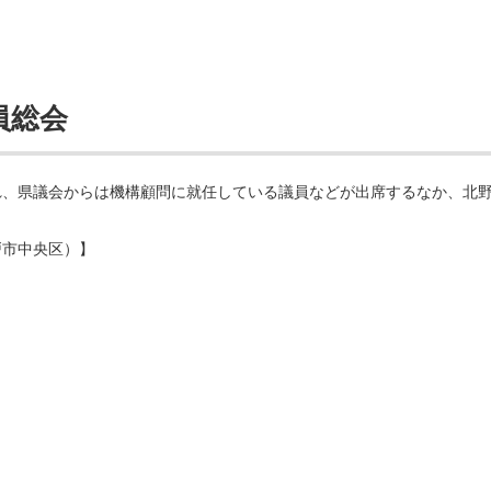
員総会
れ、県議会からは機構顧問に就任している議員などが出席するなか、北
戸市中央区）】