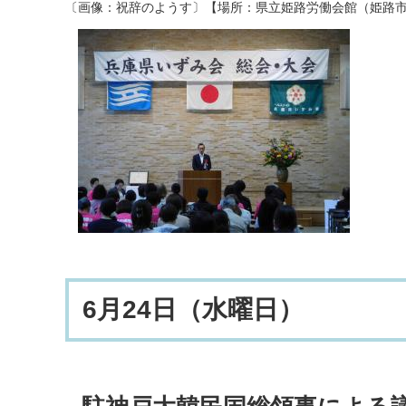
〔画像：祝辞のようす〕【場所：県立姫路労働会館（姫路
6月24日（水曜日）