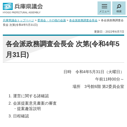
メニュー
検索
兵庫県議会トップページ
>
委員会・その他の会議
>
各会派政務調査会長会
> 各会派政務調査会
長会 次第(令和4年5月31日)
更新日：2022年6月7日
各会派政務調査会長会 次第(令和4年5
月31日)
日時 令和4年5月31日（火曜日）
午前11時00分～
場所 3号館6階 第2委員会室
運営に関する諸確認
会派提案意見書案の審査
・提案趣旨説明
日程確認