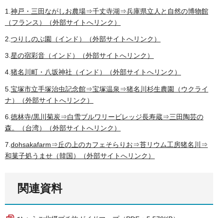
1.
神戸・三田ながしお農場⇒千丈寺湖⇒兵庫県立人と自然の博物館
（フランス）（外部サイトへリンク）
2.
つりしのぶ園（インド）（外部サイトへリンク）
3.
星の宿彩音（インド）（外部サイトへリンク）
4.
猪名川町・八坂神社（インド）（外部サイトへリンク）
5.
宝塚市立手塚治虫記念館⇒宝塚温泉⇒猪名川杉生農園（ウクライ
ナ）（外部サイトへリンク）
6.
徳林寺/黒川菊炭⇒白雪ブルワリービレッジ長寿蔵⇒三田陶芸の
森。（台湾）（外部サイトへリンク）
7.
dohsakafarm⇒丘の上のカフェそらりお⇒苔リウム工房猪名川⇒
和菓子処うませ（韓国）（外部サイトへリンク）
関連資料