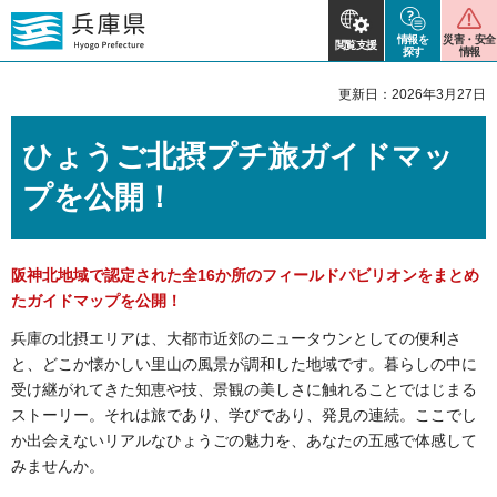
情報を
災害・安全
閲覧支援
探す
情報
更新日：2026年3月27日
ひょうご北摂プチ旅ガイドマッ
プを公開！
阪神北地域で認定された全16か所のフィールドパビリオンをまとめ
たガイドマップを公開！
兵庫の北摂エリアは、大都市近郊のニュータウンとしての便利さ
と、どこか懐かしい里山の風景が調和した地域です。暮らしの中に
受け継がれてきた知恵や技、景観の美しさに触れることではじまる
ストーリー。それは旅であり、学びであり、発見の連続。ここでし
か出会えないリアルなひょうごの魅力を、あなたの五感で体感して
みませんか。