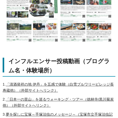
インフルエンサー投稿動画（プログラ
ム名・体験場所）
1.
「清酒発祥の地 伊丹」を五感で体験（白雪ブルワリービレッジ長
寿蔵他）（外部サイトへリンク）
2.
「日本一の里山」を巡るウォーキング・ツアー（徳林寺/黒川菊炭
他）（外部サイトへリンク）
3.
夢を探しに宝塚～手塚治虫のメッセージ～（宝塚市立手塚治虫記