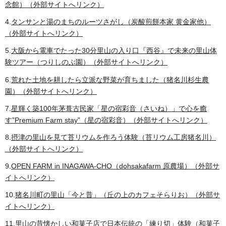
念館）（外部サイトへリンク）
4.
タンサンと湯のまちのルーツさがし（炭酸煎餅本家 黄金家他）
（外部サイトへリンク）
5.
大阪から電車でたった30分里山の入り口『西谷』で未来の里山体
験ツアー（つりしのぶ園）（外部サイトへリンク）
6.
荒れた土地を耕したら立派な野菜が育ちました（猪名川杉生農
園）（外部サイトへリンク）
7.
星輝く築100年茅葺古民家「星の宿彩音（さいね）」で心を癒
す”Premium Farm stay”（星の宿彩音）（外部サイトへリンク）
8.
摂津の里山を見て苔リウムを作ろう体験（苔リウム工房猪名川）
（外部サイトへリンク）
9.
OPEN FARM in INAGAWA-CHO（dohsakafarm 原農場）（外部サ
イトへリンク）
10.
猪名川町の里山「今と昔」（丘の上のカフェそらりお）（外部サ
イトへリンク）
11.
里山の昔懐かしい和菓子店で日本伝統の「練り切」体験（和菓子