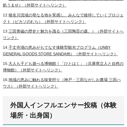
処うませ）（外部サイトへリンク）
12.
猪名川流域の母なる地を実感し、みんなで維持していくプロジェ
クト（ピカソのむら）（外部サイトへリンク）
13.
三田青磁の歴史と魅力を識る（三田陶芸の森。）（外部サイトへ
リンク）
14.
千丈寺湖の恵みがもてなす体験型観光プログラム（UNBY
GENERAL GOODS STORE SANDA他）（外部サイトへリンク）
15.
大人も子ども遊べる博物館！「ひとはく」（兵庫県立人と自然の
博物館）（外部サイトへリンク）
16.
地域の恵みに触れる味覚狩り（神戸・三田ながしお農場 三田ハ
ウス）（外部サイトへリンク）
外国人インフルエンサー投稿（体験
場所・出身国）