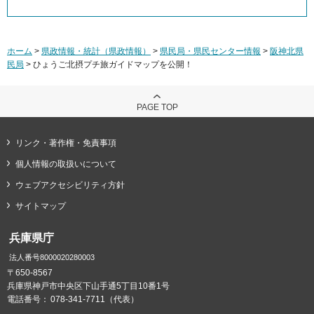
ホーム
>
県政情報・統計（県政情報）
>
県民局・県民センター情報
>
阪神北県
民局
> ひょうご北摂プチ旅ガイドマップを公開！
PAGE TOP
リンク・著作権・免責事項
個人情報の取扱いについて
ウェブアクセシビリティ方針
サイトマップ
兵庫県庁
法人番号8000020280003
〒650-8567
兵庫県神戸市中央区下山手通5丁目10番1号
電話番号：
078-341-7711（代表）