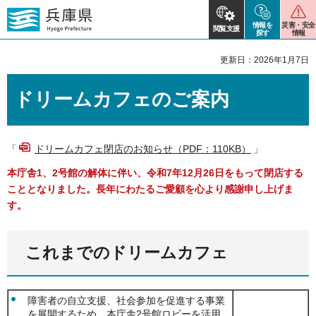
情報を
災害・安全
閲覧支援
探す
情報
更新日：2026年1月7日
ドリームカフェのご案内
「
ドリームカフェ閉店のお知らせ（PDF：110KB）
」
本庁舎1、2号館の解体に伴い、令和7年12月26日をもって閉店する
こととなりました。
長年にわたるご愛顧を心より感謝申し上げま
す。
これまでのドリームカフェ
障害者の自立支援、社会参加を促進する事業
を展開するため、本庁舎2号館ロビーを活用