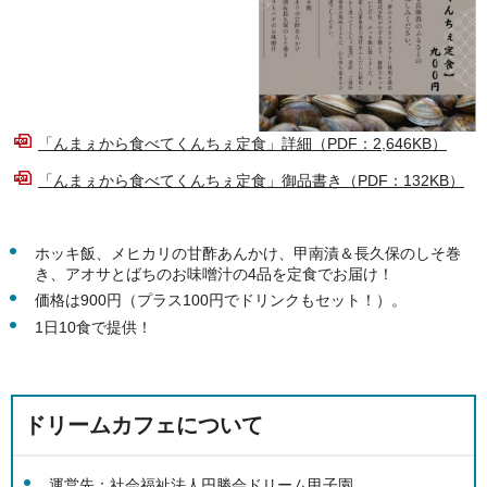
「んまぇから食べてくんちぇ定食」詳細（PDF：2,646KB）
「んまぇから食べてくんちぇ定食」御品書き（PDF：132KB）
ホッキ飯、メヒカリの甘酢あんかけ、甲南漬＆長久保のしそ巻
き、アオサとばちのお味噌汁の4品を定食でお届け！
価格は900円（プラス100円でドリンクもセット！）。
1日10食で提供！
ドリームカフェについて
運営先：社会福祉法人円勝会ドリーム甲子園