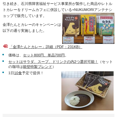
引き続き、石川県障害福祉サービス事業所が製作した商品やレトル
トカレーをドリームカフェに併設している+NUKUMORIアンテナシ
ョップで販売しています。
金澤たんとカレーのキャンペーンは
以下の通り実施しました。
「金澤たんとカレー」詳細（PDF：231KB）
価格は、
セット800円、単品700円
。
セットはサラダ、スープ、ドリンクの内2つ選択可能！
（セット
の珈琲は
能登特製ブレンド
）
1日
10食
予定で提供！