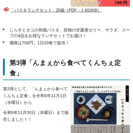
「パスタランチセット」詳細（PDF：1,602KB）
しらすとタコの和風パスタ、若桃の甘露煮ゼリー、サラダ、スー
プの4品をお得なランチセットでお届け！
価格は700円。1日20食で提供！
第3弾「んまぇから食べてくんちぇ定
食」
第3弾として、
「んまぇから食べて
くんちぇ定食」を令和5年11月1日
（水曜日）から
令和5年11月30日（木曜日）まで販
売しました！！