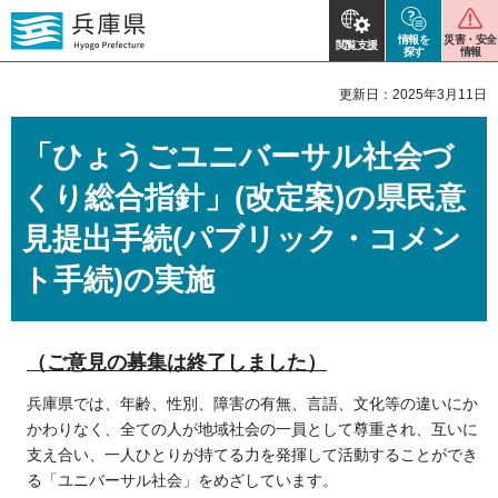
情報を
災害・安全
閲覧支援
探す
情報
更新日：2025年3月11日
「ひょうごユニバーサル社会づ
くり総合指針」(改定案)の県民意
見提出手続(パブリック・コメン
ト手続)の実施
（ご意見の募集は終了しました）
兵庫県では、年齢、性別、障害の有無、言語、文化等の違いにか
かわりなく、全ての人が地域社会の一員として尊重され、互いに
支え合い、一人ひとりが持てる力を発揮して活動することができ
る「ユニバーサル社会」をめざしています。