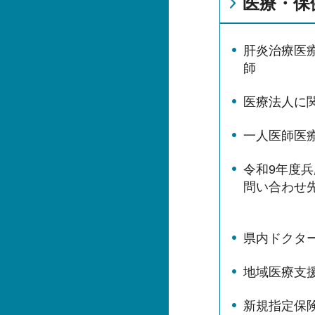
医療・保
肝炎治療医
師
医療法人に
一人医師医
令和9年度
問い合わせ
県内ドクタ
地域医療支
新規指定保