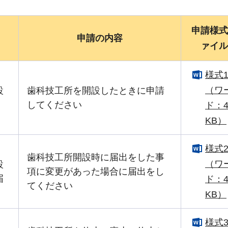
申請様式
申請の内容
ァイル
様式
（ワ
設
歯科技工所を開設したときに申請
してください
ド：4
KB）
様式
歯科技工所開設時に届出をした事
（ワ
設
項に変更があった場合に届出をし
届
ド：4
てください
KB）
様式