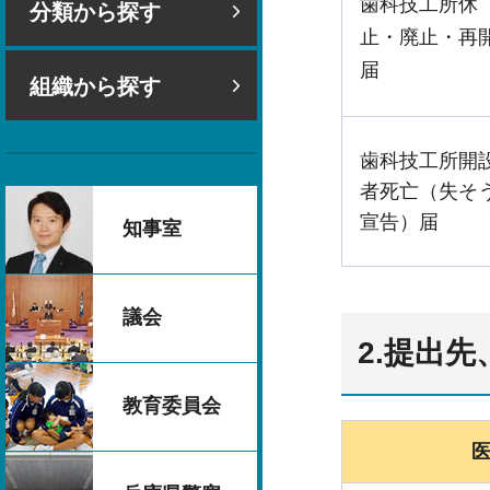
歯科技工所休
分類から探す
止・廃止・再
届
組織から探す
歯科技工所開
者死亡（失そ
宣告）届
知事室
議会
2.提出
教育委員会