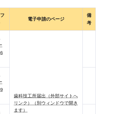
フ
備
電子申請のページ
考
1
ー
6
2
ー
9
歯科技工所届出（外部サイトへ
リンク）（別ウィンドウで開き
ます）
3