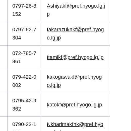
0797-26-8
Ashiyakf@pref.hyogo.lg.j
152
p
0797-62-7
takarazukakf@pref.hyog
304
o.lg.jp
072-785-7
Itamikf@pref.hyogo.lg.jp
861
079-422-0
kakogawakf@pref.hyog
002
o.lg.jp
0795-42-9
katokf@pref.hyogo.lg.jp
362
0790-22-1
Nkharimakfhk@pref.hyo