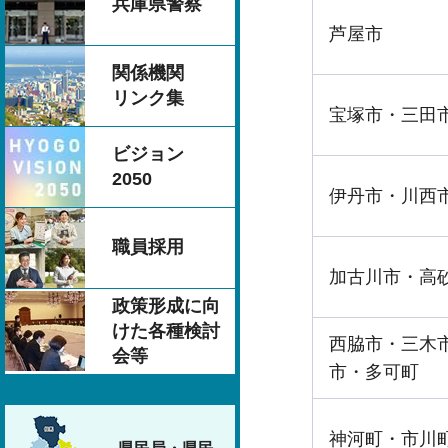
兵庫県警察
芦屋市
関係機関
リンク集
宝塚市・三田
ビジョン
2050
伊丹市・川西
職員採用
加古川市・高
政策形成に向
けた各種検討
西脇市・三木
会等
市・多可町
神河町・市川