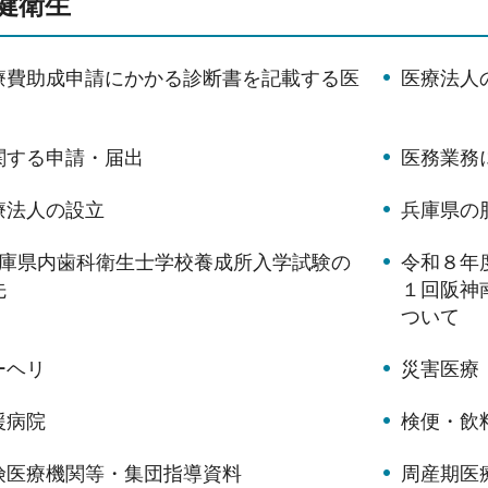
健衛生
療費助成申請にかかる診断書を記載する医
医療法人
関する申請・届出
医務業務
療法人の設立
兵庫県の
兵庫県内歯科衛生士学校養成所入学試験の
令和８年
先
１回阪神
ついて
ーヘリ
災害医療
援病院
検便・飲
険医療機関等・集団指導資料
周産期医