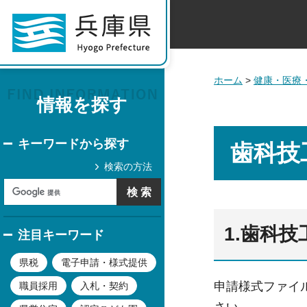
ホーム
>
健康・医療
情報を探す
キーワードから探す
歯科技
検索の方法
1.歯科
注目キーワード
県税
電子申請・様式提供
申請様式ファイ
職員採用
入札・契約