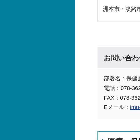
洲本市・淡路
お問い合わ
部署名：保健
電話：078-362
FAX：078-362
Eメール：
imu