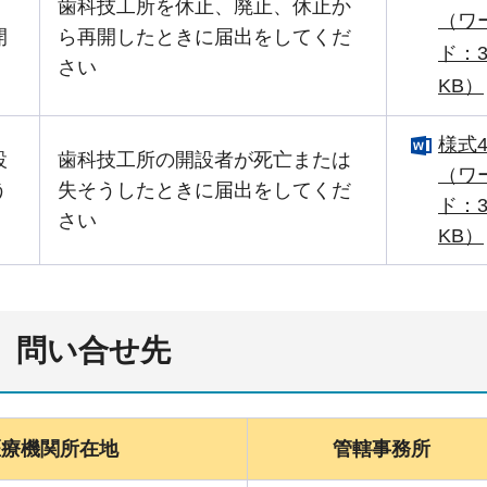
歯科技工所を休止、廃止、休止か
（ワ
開
ら再開したときに届出をしてくだ
ド：3
さい
KB）
様式
設
歯科技工所の開設者が死亡または
（ワ
う
失そうしたときに届出をしてくだ
ド：3
さい
KB）
先、問い合せ先
医療機関所在地
管轄事務所