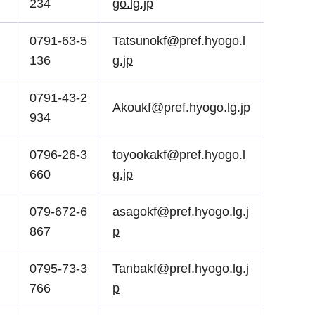
234
go.lg.jp
0791-63-5
Tatsunokf@pref.hyogo.l
136
g.jp
0791-43-2
Akoukf@pref.hyogo.lg.jp
934
0796-26-3
toyookakf@pref.hyogo.l
660
g.jp
079-672-6
asagokf@pref.hyogo.lg.j
867
p
0795-73-3
Tanbakf@pref.hyogo.lg.j
766
p