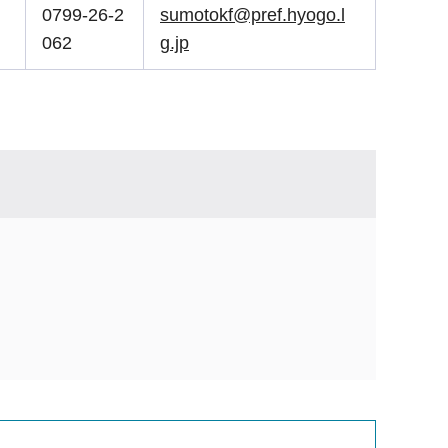
0799-26-2
sumotokf@pref.hyogo.l
062
g.jp