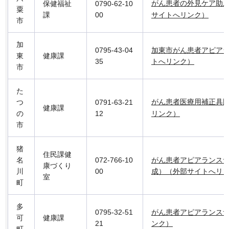
がん患者の外見ケア助
保健福祉
0790-62-10
粟
課
00
サイトへリンク）
市
加
0795-43-04
加東市がん患者アピア
東
健康課
35
トへリンク）
市
た
がん患者医療用補正具
つ
0791-63-21
健康課
の
12
リンク）
市
猪
住民課健
名
072-766-10
がん患者アピアランス
康づくり
川
00
成）（外部サイトへリ
室
町
多
0795-32-51
がん患者アピアランス
可
健康課
21
ンク）