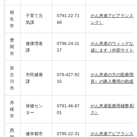
相
子育て元
0791-22-71
がん患者アピアランス
生
気課
68
ンク）
市
豊
健康増進
0796-24-11
がん患者のウィッグな
岡
課
27
成します（外部サイト
市
加
古
市民健康
079-427-92
がん患者の方の医療用
川
課
15
具）の購入費用の助成
市
赤
保健セン
0791-46-87
がん患者医療用補整具
穂
ター
01
ク）
市
西
健幸都市
0795-22-31
がん患者アピアランス