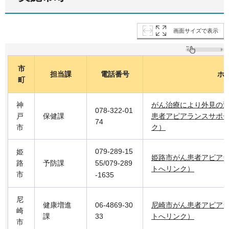
画面サイズで表示
市
担当課
電話番号
ホ
町
神
がん治療により外見の
078-322-01
戸
保健課
患者アピアランスサポ
74
市
ク）
079-289-15
姫
姫路市がん患者アピア
路
予防課
55/079-289
トへリンク）
市
-1635
尼
健康増進
06-4869-30
尼崎市がん患者アピア
崎
課
33
トへリンク）
市