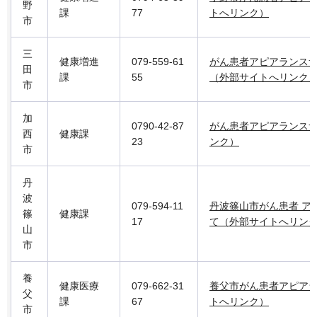
野
課
77
トへリンク）
市
三
健康増進
079-559-61
がん患者アピアランスサ
田
課
55
（外部サイトへリンク
市
加
0790-42-87
がん患者アピアランス
西
健康課
23
ンク）
市
丹
波
079-594-11
丹波篠山市がん患者 ア
篠
健康課
17
て（外部サイトへリン
山
市
養
健康医療
079-662-31
養父市がん患者アピア
父
課
67
トへリンク）
市