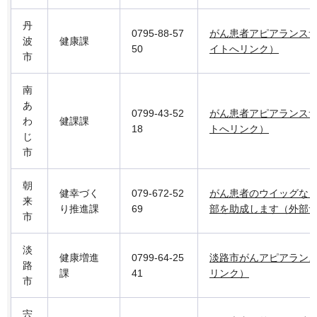
丹
0795-88-57
がん患者アピアランス
波
健康課
50
イトへリンク）
市
南
あ
0799-43-52
がん患者アピアランス
わ
健課課
18
トへリンク）
じ
市
朝
健幸づく
079-672-52
がん患者のウイッグな
来
り推進課
69
部を助成します（外部
市
淡
健康増進
0799-64-25
淡路市がんアピアラン
路
課
41
リンク）
市
宍