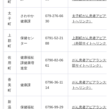
町
太
さわやか
079-276-66
太子町がん患者アピア
子
健康課
30
トへリンク）
町
上
保健セン
0791-52-21
上郡町がん患者アピア
郡
ター
88
（外部サイトへリンク
町
佐
健康福祉
0790-82-06
がん患者アピアランス
用
課健康増
61
部サイトへリンク）
町
進室
香
0796-36-11
がん患者アピアランス
美
健康課
14
トへリンク）
町
新
温
保健福祉
0796-99-29
がん患者アピアランス