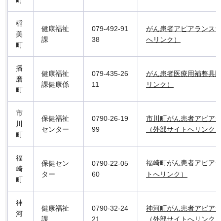
町
稲
健康福祉
079-492-91
がん患者アピアランス
美
課
38
へリンク）
町
播
健康福祉
079-435-26
がん患者医療用補整具
磨
課健康係
11
リンク）
町
市
保健福祉
0790-26-19
市川町がん患者アピア
川
センター
99
（外部サイトへリンク
町
福
福崎町がん患者アピア
保健セン
0790-22-05
崎
ター
60
トへリンク）
町
神
健康福祉
0790-32-24
神河町がん患者アピア
河
課
21
（外部サイトへリンク