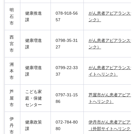
明
健康推進
078-918-56
がん患者アピアランス
石
課
57
ンク）
市
西
健康増進
0798-35-31
がん患者アピアランス
宮
課
27
ンク）
市
洲
健康増進
0799-22-33
がん患者アピアランス
本
課
37
イトへリンク）
市
芦
こども家
0797-31-15
芦屋市がん患者アピア
屋
庭・保健
86
トへリンク）
市
センター
伊
健康政策
072-784-80
伊丹市がん患者アピア
丹
課
80
（外部サイトへリンク
市